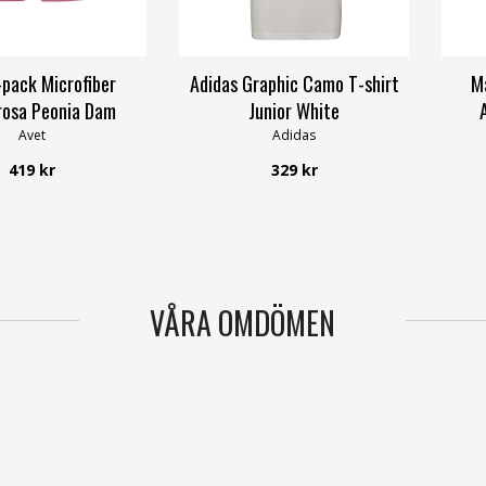
-pack Microfiber
Adidas Graphic Camo T-shirt
Ma
rosa Peonia Dam
Junior White
Avet
Adidas
419 kr
329 kr
VÅRA OMDÖMEN