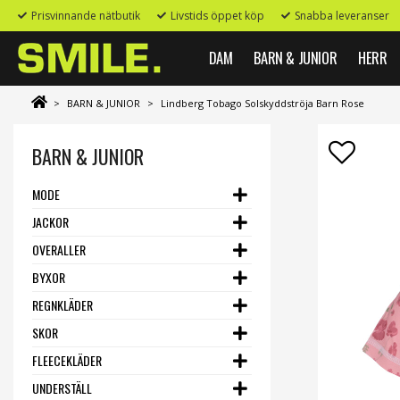
Prisvinnande nätbutik
Livstids öppet köp
Snabba leveranser
DAM
BARN & JUNIOR
HERR
>
BARN & JUNIOR
>
Lindberg Tobago Solskyddströja Barn Rose
BARN & JUNIOR
MODE
JACKOR
OVERALLER
BYXOR
REGNKLÄDER
SKOR
FLEECEKLÄDER
UNDERSTÄLL