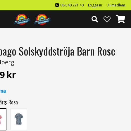
08-540 221 40
Logga in
Bli medlem
bago Solskyddströja Barn Rose
dberg
9
kr
ärg:
Rosa