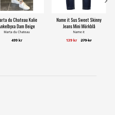
rta du Chateau Kalie
Name it Sus Sweet Skinny
Ankelbyxa Dam Beige
Jeans Mini Mörkblå
Marta du Chateau
Name it
499 kr
139 kr
279 kr