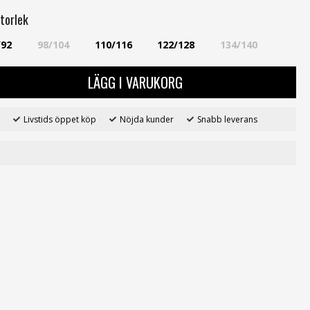
torlek
/92
98/104
110/116
122/128
134/140
LÄGG I VARUKORG
Livstids öppet köp
Nöjda kunder
Snabb leverans