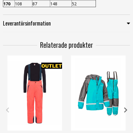
170
108
87
148
52
Leverantörsinformation
Relaterade produkter
130
160
140
160