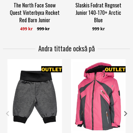
The North Face Snow
Slaskis Fodrat Regnset
Quest Vinterbyxa Rocket
Junior 140-170+ Arctic
Red Barn Junior
Blue
The North Face
Slaskis
499 kr
999 kr
999 kr
Andra tittade också på
104
130
150