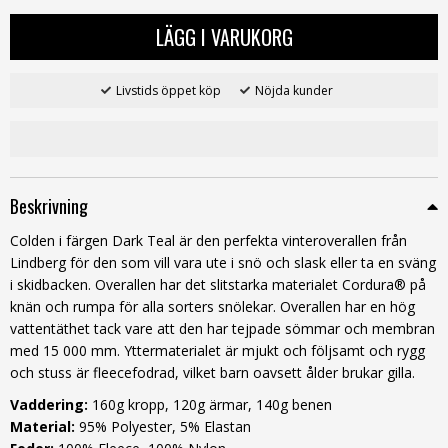
LÄGG I VARUKORG
Livstids öppet köp
Nöjda kunder
Beskrivning
Colden i färgen Dark Teal är den perfekta vinteroverallen från
Lindberg för den som vill vara ute i snö och slask eller ta en sväng
i skidbacken. Overallen har det slitstarka materialet Cordura® på
knän och rumpa för alla sorters snölekar. Overallen har en hög
vattentäthet tack vare att den har tejpade sömmar och membran
med 15 000 mm. Yttermaterialet är mjukt och följsamt och rygg
och stuss är fleecefodrad, vilket barn oavsett ålder brukar gilla.
Vaddering:
160g kropp, 120g ärmar, 140g benen
Material:
95% Polyester, 5% Elastan