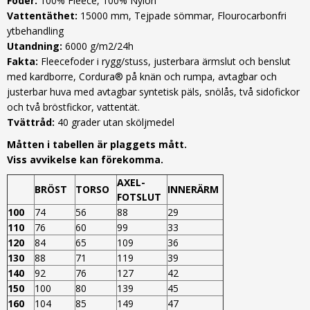
Foder:
100% Fleece, 100% Nylon
Vattentäthet:
15000 mm, Tejpade sömmar, Flourocarbonfri
ytbehandling
Utandning:
6000 g/m2/24h
Fakta:
Fleecefoder i rygg/stuss, justerbara ärmslut och benslut
med kardborre, Cordura® på knän och rumpa, avtagbar och
justerbar huva med avtagbar syntetisk päls, snölås, två sidofickor
och två bröstfickor, vattentät.
Tvättråd:
40 grader utan sköljmedel
Måtten i tabellen är plaggets mått.
Viss avvikelse kan förekomma.
AXEL-
BRÖST
TORSO
INNERÄRM
FOTSLUT
100
74
56
88
29
110
76
60
99
33
120
84
65
109
36
130
88
71
119
39
140
92
76
127
42
150
100
80
139
45
160
104
85
149
47