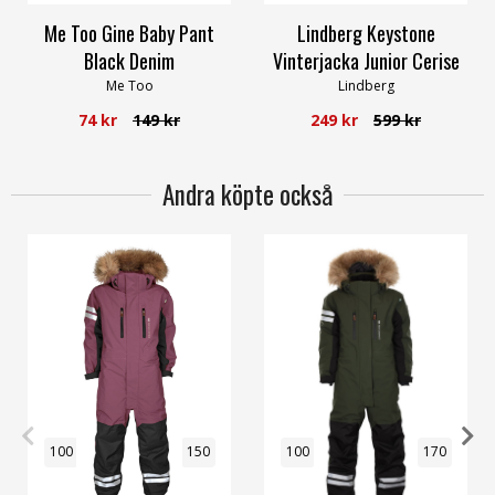
Me Too Gine Baby Pant
Lindberg Keystone
Black Denim
Vinterjacka Junior Cerise
Me Too
Lindberg
74 kr
149 kr
249 kr
599 kr
Andra köpte också
100
120
130
140
150
100
130
150
160
170
170