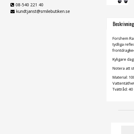
08-540 221 40
kundtjanst@smilebutiken.se
Beskrivning
Forshem Rai
tydliga refl
frontdragke
Kyligare dag
Notera att s
Material: 1
Vattentäth
Tvättråd: 40