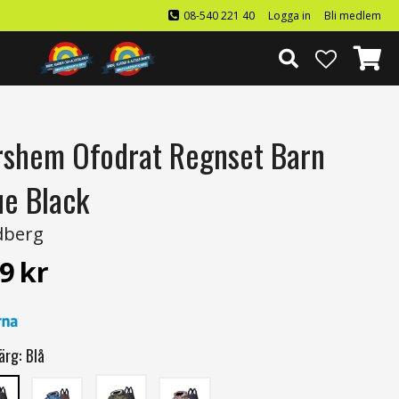
08-540 221 40
Logga in
Bli medlem
rshem Ofodrat Regnset Barn
ue Black
dberg
9
kr
ärg:
Blå