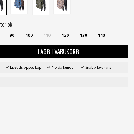
torlek
90
100
110
120
130
140
LÄGG I VARUKORG
Livstids öppet köp
Nöjda kunder
Snabb leverans