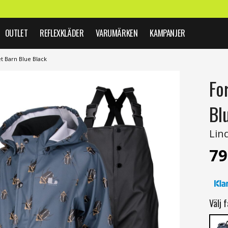
OUTLET
REFLEXKLÄDER
VARUMÄRKEN
KAMPANJER
 Barn Blue Black
Fo
Bl
Lin
79
Välj f