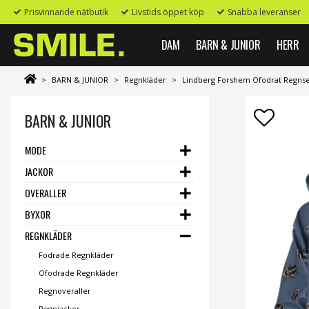
Prisvinnande nätbutik
Livstids öppet köp
Snabba leveranser
DAM
BARN & JUNIOR
HERR
>
BARN & JUNIOR
>
Regnkläder
>
Lindberg Forshem Ofodrat Regnset
BARN & JUNIOR
MODE
JACKOR
OVERALLER
BYXOR
REGNKLÄDER
Fodrade Regnkläder
Ofodrade Regnkläder
Regnoveraller
Regnjackor