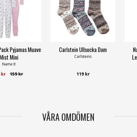
Pack Pyjamas Muave
Carlstein Ullsocka Dam
N
Mist Mini
Le
Carlsteins
Name It
 kr
159 kr
119 kr
VÅRA OMDÖMEN