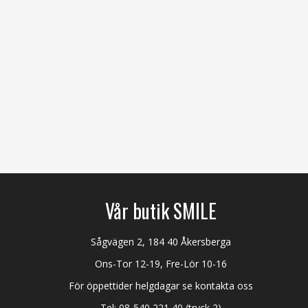
Vår butik SMILE
Sågvägen 2, 184 40 Åkersberga
Ons-Tor 12-19, Fre-Lör 10-16
För öppettider helgdagar se kontakta oss
Tel:
08-540 221 40
(tryck 2)