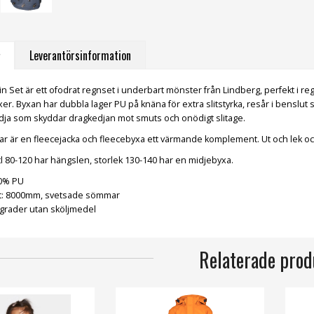
Leverantörsinformation
n Set är ett ofodrat regnset i underbart mönster från Lindberg, perfekt i 
exer. Byxan har dubbla lager PU på knäna för extra slitstyrka, resår i benslut
dja som skyddar dragkedjan mot smuts och onödigt slitage.
ar är en fleecejacka och fleecebyxa ett värmande komplement. Ut och lek och lå
tl 80-120 har hängslen, storlek 130-140 har en midjebyxa.
00% PU
et: 8000mm, svetsade sömmar
 grader utan sköljmedel
Relaterade prod