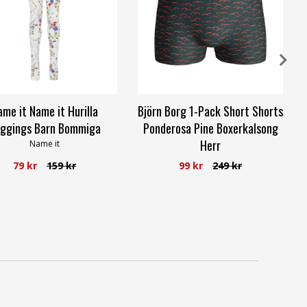
ame it Name it Hurilla
Björn Borg 1-Pack Short Shorts
ggings Barn Bommiga
Ponderosa Pine Boxerkalsong
Herr
Name it
Björn Borg
79 kr
159 kr
99 kr
249 kr