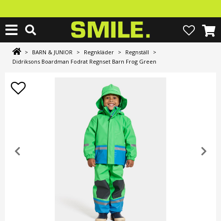
>
BARN & JUNIOR
>
Regnkläder
>
Regnställ
>
Didriksons Boardman Fodrat Regnset Barn Frog Green