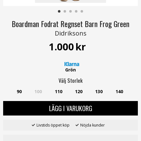
Boardman Fodrat Regnset Barn Frog Green
Didriksons
1.000
kr
Grön
Välj
Storlek
90
100
110
120
130
140
LÄGG I VARUKORG
Livstids öppet köp
Nöjda kunder