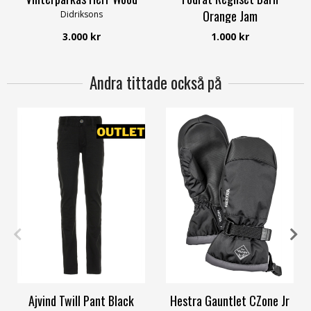
Orange Jam
Didriksons
Didriksons
3.000 kr
1.000 kr
Andra tittade också på
116
122
6-7Y
8-9Y
10-11Y
Ajvind Twill Pant Black
Hestra Gauntlet CZone Jr