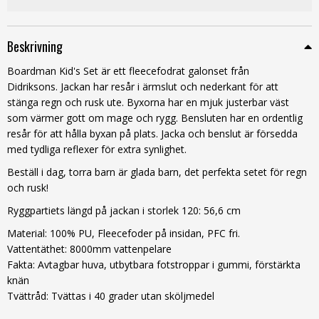
Beskrivning
Boardman Kid's Set är ett fleecefodrat galonset från
Didriksons. Jackan har resår i ärmslut och nederkant för att
stänga regn och rusk ute. Byxorna har en mjuk justerbar väst
som värmer gott om mage och rygg. Bensluten har en ordentlig
resår för att hålla byxan på plats. Jacka och benslut är försedda
med tydliga reflexer för extra synlighet.
Beställ i dag, torra barn är glada barn, det perfekta setet för regn
och rusk!
Ryggpartiets längd på jackan i storlek 120: 56,6 cm
Material: 100% PU, Fleecefoder på insidan, PFC fri.
Vattentäthet: 8000mm vattenpelare
Fakta: Avtagbar huva, utbytbara fotstroppar i gummi, förstärkta
knän
Tvättråd: Tvättas i 40 grader utan sköljmedel