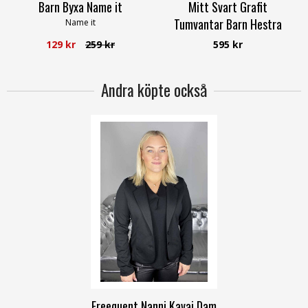
Barn Byxa Name it
Mitt Svart Grafit
Tumvantar Barn Hestra
Name it
Hestra
129 kr
259 kr
595 kr
Andra köpte också
XS
S
M
L
XL
4XL
Freequent Nanni Kavaj Dam