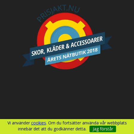
Vi använder
cookies
. Om du fortsätter använda vår webbplats
innebär det att du godkänner detta.
Jag förstår