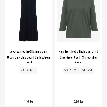
Joyce Ärmlös Trikåklänning Dam
Kaia Tröja Med Båthals Dam Dried
Urban Dark Blue Cecil | Smilebutiken
Olive Green Cecil | Smilebutiken
Cecil
Cecil
XS
S
M
L
XS
S
M
L
XL
XXL
449 kr
229 kr