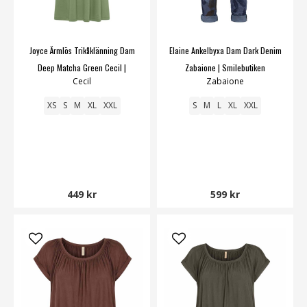
Joyce Ärmlös Trikåklänning Dam
Elaine Ankelbyxa Dam Dark Denim
Deep Matcha Green Cecil |
Zabaione | Smilebutiken
Cecil
Zabaione
Smilebutiken
XS
S
M
XL
XXL
S
M
L
XL
XXL
449 kr
599 kr