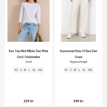
Kaia Tröja Med Båthals Dam White
Soyaconcept Banu 33 Byxa Dam
Cecil | Smilebutiken
Cream
Cecil
Soyaconcept
XS
S
M
L
XL
XXL
XS
S
M
L
XL
XXL
229 kr
399 kr