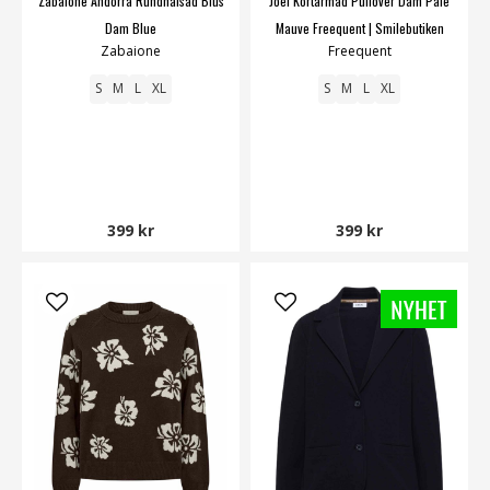
Zabaione Andorra Rundhalsad Blus
Joel Kortärmad Pullover Dam Pale
Dam Blue
Mauve Freequent | Smilebutiken
Zabaione
Freequent
S
M
L
XL
S
M
L
XL
399 kr
399 kr