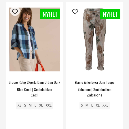
Gracie Rutig Skjorta Dam Urban Dark
Elaine Ankelbyxa Dam Taupe
Blue Cecil | Smilebutiken
Zabaione | Smilebutiken
Cecil
Zabaione
XS
S
M
L
XL
XXL
S
M
L
XL
XXL