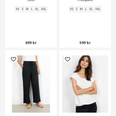
Smilebutiken
XS
S
M
L
XL
XXL
XS
S
M
L
XL
XXL
699 kr
599 kr