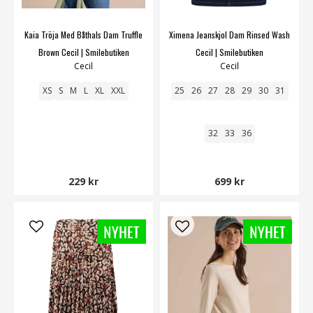
Kaia Tröja Med Båthals Dam Truffle
Ximena Jeanskjol Dam Rinsed Wash
Brown Cecil | Smilebutiken
Cecil | Smilebutiken
Cecil
Cecil
XS
S
M
L
XL
XXL
25
26
27
28
29
30
31
32
33
36
229 kr
699 kr