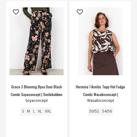
Grace 3 Blommig Byxa Dam Black
Hermina 1 Ärmlös Topp Hot Fudge
Combi Soyaconcept | Smilebutiken
Combi Wasabiconcept |
Soyaconcept
Wasabiconcept
Smilebutiken
S
M
L
XL
XXL
50/52
54/56