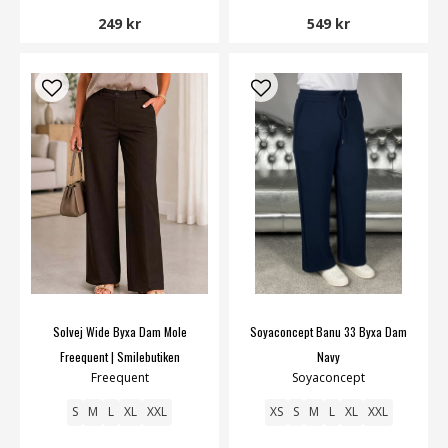
249 kr
549 kr
Solvej Wide Byxa Dam Mole
Soyaconcept Banu 33 Byxa Dam
Freequent | Smilebutiken
Navy
Freequent
Soyaconcept
S
M
L
XL
XXL
XS
S
M
L
XL
XXL