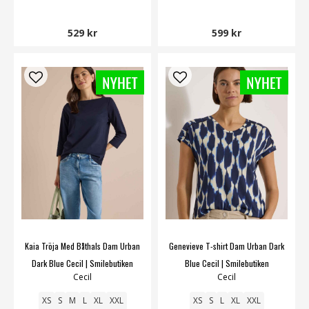
529 kr
599 kr
Kaia Tröja Med Båthals Dam Urban
Genevieve T-shirt Dam Urban Dark
Dark Blue Cecil | Smilebutiken
Blue Cecil | Smilebutiken
Cecil
Cecil
XS
S
M
L
XL
XXL
XS
S
L
XL
XXL