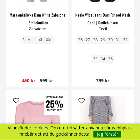
Mara Ankelbyxa Dam White Zabaione
Neele Wide Jeans Dam Rinsed Wash
| Smilebutiken
Cecil | Smilebutiken
Zabaione
Cecil
S
M
L
XL
XXL
26
27
28
29
30
31
32
33
34
36
450 kr
599 kr
799 kr
Vi använder
cookies
. Om du fortsätter använda vår webbplats
innebär det att du godkänner detta.
Jag förstår