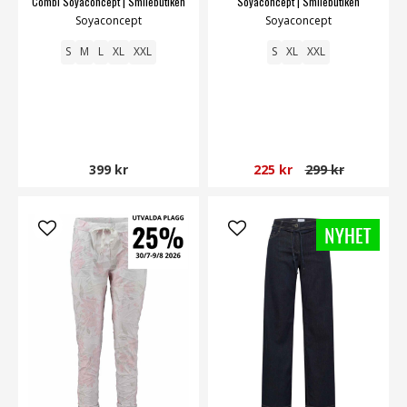
Combi Soyaconcept | Smilebutiken
Soyaconcept | Smilebutiken
Soyaconcept
Soyaconcept
S
M
L
XL
XXL
S
XL
XXL
399 kr
225 kr
299 kr