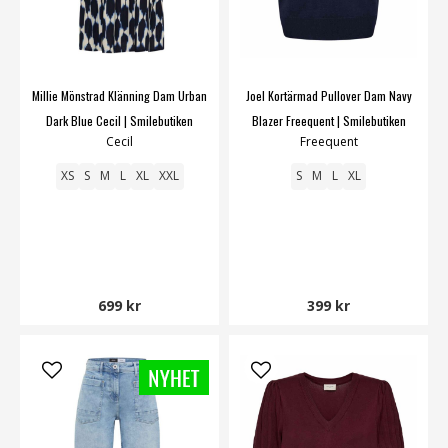
Millie Mönstrad Klänning Dam Urban
Joel Kortärmad Pullover Dam Navy
Dark Blue Cecil | Smilebutiken
Blazer Freequent | Smilebutiken
Cecil
Freequent
XS
S
M
L
XL
XXL
S
M
L
XL
699 kr
399 kr