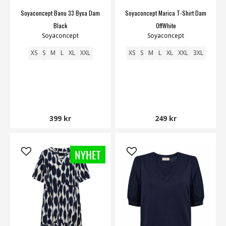
Soyaconcept Banu 33 Byxa Dam
Soyaconcept Marica T-Shirt Dam
Black
OffWhite
Soyaconcept
Soyaconcept
XS
S
M
L
XL
XXL
XS
S
M
L
XL
XXL
3XL
399 kr
249 kr