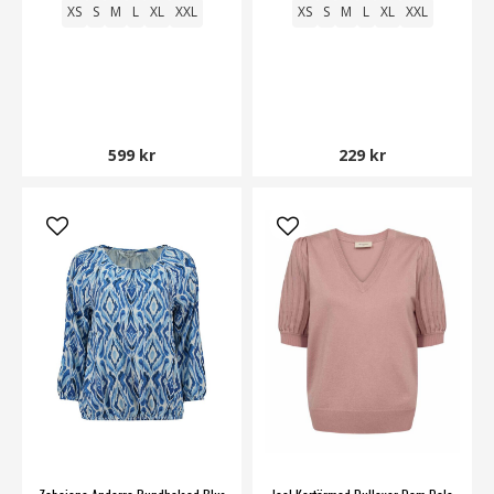
XS
S
M
L
XL
XXL
XS
S
M
L
XL
XXL
599 kr
229 kr