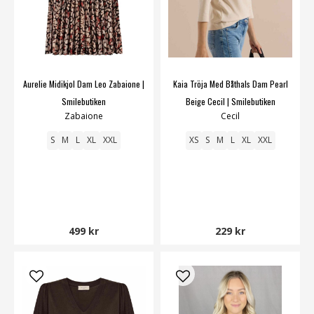
Aurelie Midikjol Dam Leo Zabaione |
Kaia Tröja Med Båthals Dam Pearl
Smilebutiken
Beige Cecil | Smilebutiken
Zabaione
Cecil
S
M
L
XL
XXL
XS
S
M
L
XL
XXL
499 kr
229 kr