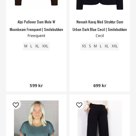
Alpi Pullover Dam Mole W
Nevaeh Kavaj Med Struktur Dam
Moonbeam Freequent | Smilebutiken
Urban Dark Blue Cecil | Smilebutiken
Freequent
Cecil
M
L
XL
XXL
XS
S
M
L
XL
XXL
599 kr
699 kr