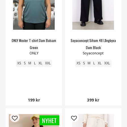
ONLY Moster T-shirt Dam Balsam
Soyaconcept Siham 48 Långbyxa
Green
Dam Black
ONLY
Soyaconcept
XS
S
M
L
XL
XXL
XS
S
M
L
XL
XXL
199 kr
399 kr