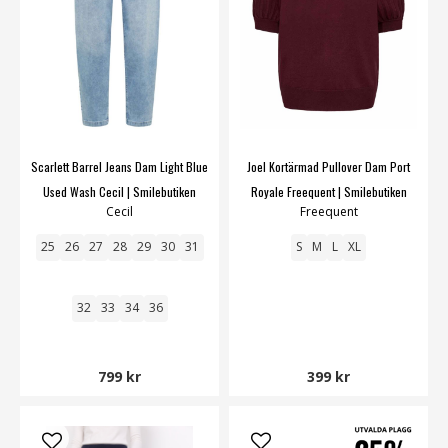
Scarlett Barrel Jeans Dam Light Blue
Joel Kortärmad Pullover Dam Port
Used Wash Cecil | Smilebutiken
Royale Freequent | Smilebutiken
Cecil
Freequent
25
26
27
28
29
30
31
S
M
L
XL
32
33
34
36
799 kr
399 kr