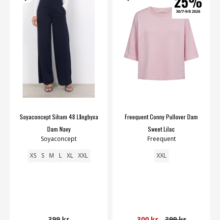
Soyaconcept Siham 48 Långbyxa
Freequent Conny Pullover Dam
Dam Navy
Sweet Lilac
Soyaconcept
Freequent
XS
S
M
L
XL
XXL
XXL
399 kr
300 kr
399 kr