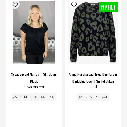
Soyaconcept Marica T-Shirt Dam
Alana Rundhalsad Tröja Dam Urban
Black
Dark Blue Cecil | Smilebutiken
Soyaconcept
Cecil
XS
S
M
L
XL
XXL
3XL
XS
S
M
XL
XXL