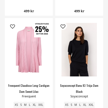
499 kr
499 kr
Freequent Claudisse Long Cardigan
Soyaconcept Banu 83 Tröja Dam
Dam Sweet Lilac
Black
Freequent
Soyaconcept
XS
S
M
L
XL
XXL
XS
S
M
L
XL
XXL