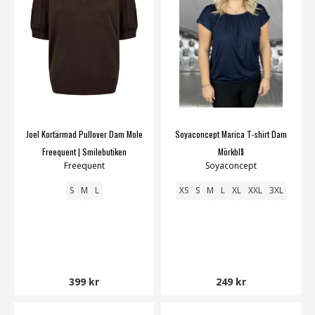
Joel Kortärmad Pullover Dam Mole
Soyaconcept Marica T-shirt Dam
Freequent | Smilebutiken
Mörkblå
Freequent
Soyaconcept
S
M
L
XS
S
M
L
XL
XXL
3XL
399 kr
249 kr