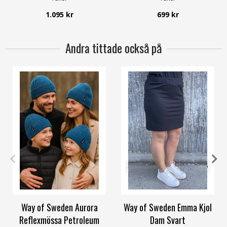
1.095 kr
699 kr
Andra tittade också på
52-56
56-60
32/34
36/38
40/42
44/46
48/50
56/58
Way of Sweden Aurora
Way of Sweden Emma Kjol
Reflexmössa Petroleum
Dam Svart