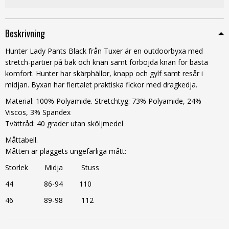
Beskrivning
Hunter Lady Pants Black från Tuxer är en outdoorbyxa med
stretch-partier på bak och knän samt förböjda knän för bästa
komfort. Hunter har skärphällor, knapp och gylf samt resår i
midjan. Byxan har flertalet praktiska fickor med dragkedja.
Material: 100% Polyamide. Stretchtyg: 73% Polyamide, 24%
Viscos, 3% Spandex
Tvättråd: 40 grader utan sköljmedel
Måttabell.
Måtten är plaggets ungefärliga mått:
Storlek Midja Stuss
44 86-94 110
46 89-98 112