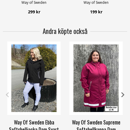
Way of Sweden
Way of Sweden
299 kr
199 kr
Andra köpte också
36
38
40
42
44
58/60
34
36
38
40
42
54/56
Way Of Sweden Ebba
Way Of Sweden Supreme
Softshelljacka Dam Svart
Softshellkappa Dam