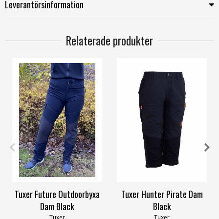
Leverantörsinformation
Relaterade produkter
34
36
38
40
42
48
C38
C40
C42
C44
Tuxer Future Outdoorbyxa
Tuxer Hunter Pirate Dam
Dam Black
Black
Tuxer
Tuxer