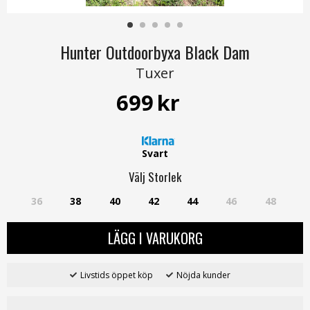
Hunter Outdoorbyxa Black Dam
Tuxer
699
kr
Svart
Välj
Storlek
36
38
40
42
44
46
48
LÄGG I VARUKORG
Livstids öppet köp
Nöjda kunder