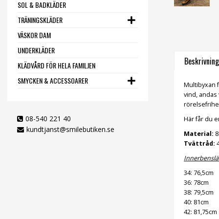
SOL & BADKLÄDER
TRÄNINGSKLÄDER
VÄSKOR DAM
UNDERKLÄDER
Beskrivning
KLÄDVÅRD FÖR HELA FAMILJEN
SMYCKEN & ACCESSOARER
Multibyxan f
vind, andas
rörelsefrihe
08-540 221 40
Här får du e
kundtjanst@smilebutiken.se
Material:
8
Tvättråd:
4
Innerbenslä
34: 76,5cm
36: 78cm
38: 79,5cm
40: 81cm
42: 81,75cm