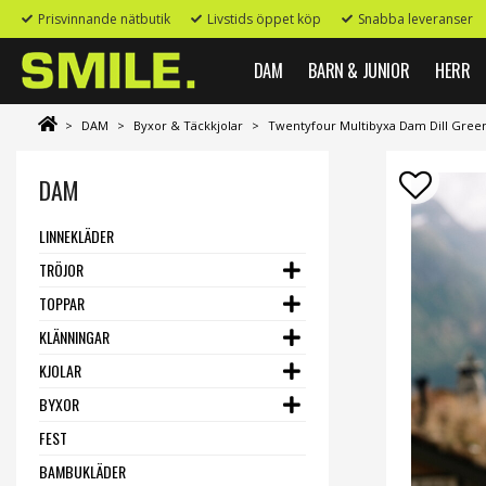
Prisvinnande nätbutik
Livstids öppet köp
Snabba leveranser
DAM
BARN & JUNIOR
HERR
>
DAM
>
Byxor & Täckkjolar
>
Twentyfour Multibyxa Dam Dill Gree
DAM
LINNEKLÄDER
TRÖJOR
TOPPAR
KLÄNNINGAR
KJOLAR
BYXOR
FEST
BAMBUKLÄDER