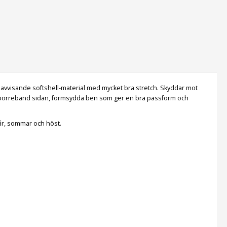
tenavvisande softshell-material med mycket bra stretch. Skyddar mot
karborreband sidan, formsydda ben som ger en bra passform och
vår, sommar och höst.