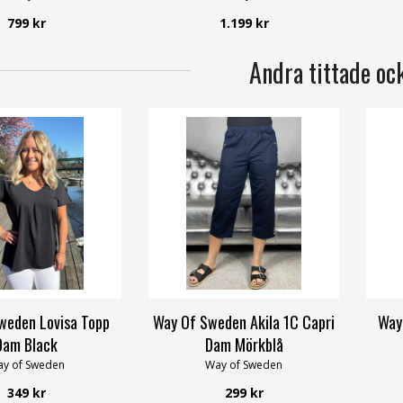
799 kr
1.199 kr
Andra tittade oc
weden Lovisa Topp
Way Of Sweden Akila 1C Capri
Way
Dam Black
Dam Mörkblå
y of Sweden
Way of Sweden
349 kr
299 kr