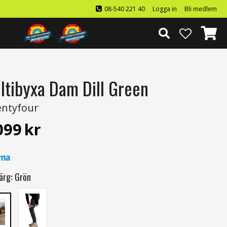
08-540 221 40
Logga in
Bli medlem
ltibyxa Dam Dill Green
ntyfour
099
kr
ärg:
Grön