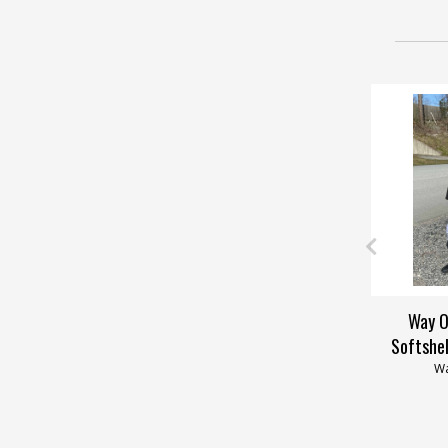
Way O
Softshe
Wa