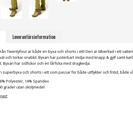
Leverantörsinformation
rån Twentyfour är både en byxa och shorts i ett! Den är tillverkad i ett vat
 väl och torkar snabbt. Byxan har justerbart midja med knapp & gylf samt 
t. Byxan har sidfickor och en lårficka med dragkedja.
n superbyxa och shorts i ett som passar för både utflykter och fritid, både 
6% Polyester, 14% Spandex
0 grader utan sköljmedel
ngd: