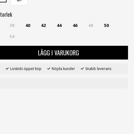
torlek
38
40
42
44
46
48
50
54
LÄGG I VARUKORG
Livstids öppet köp
Nöjda kunder
Snabb leverans