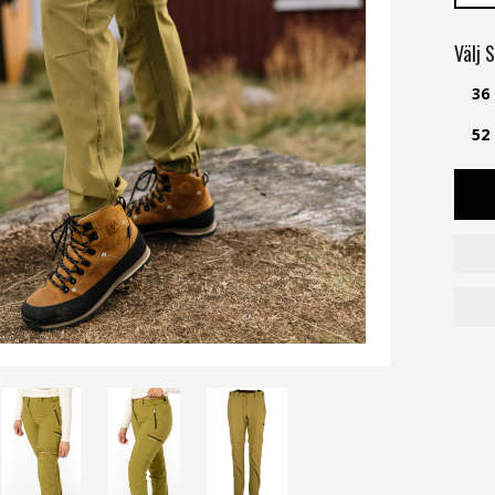
Välj
S
36
52