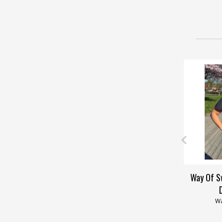
Way Of S
Wa