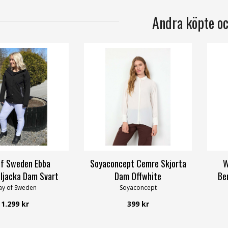
Andra köpte o
f Sweden Ebba
Soyaconcept Cemre Skjorta
W
lljacka Dam Svart
Dam Offwhite
Be
y of Sweden
Soyaconcept
1.299 kr
399 kr