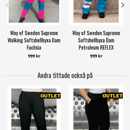
34
36
38
40
42
48
34
36
40
42
44
48
Way of Sweden Supreme
Way of Sweden Supreme
Walking Softshellbyxa Dam
Softshellbyxa Dam
Fuchsia
Petroleum REFLEX
Way of Sweden
Way of Sweden
999 kr
999 kr
Andra tittade också på