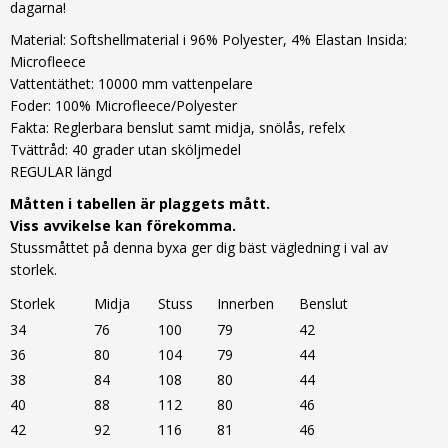
dagarna!
Material: Softshellmaterial i 96% Polyester, 4% Elastan Insida:
Microfleece
Vattentäthet: 10000 mm vattenpelare
Foder: 100% Microfleece/Polyester
Fakta: Reglerbara benslut samt midja, snölås, refelx
Tvättråd: 40 grader utan sköljmedel
REGULAR längd
Måtten i tabellen är plaggets mått.
Viss avvikelse kan förekomma.
Stussmåttet på denna byxa ger dig bäst vägledning i val av
storlek.
Storlek
Midja
Stuss
Innerben
Benslut
34
76
100
79
42
36
80
104
79
44
38
84
108
80
44
40
88
112
80
46
42
92
116
81
46