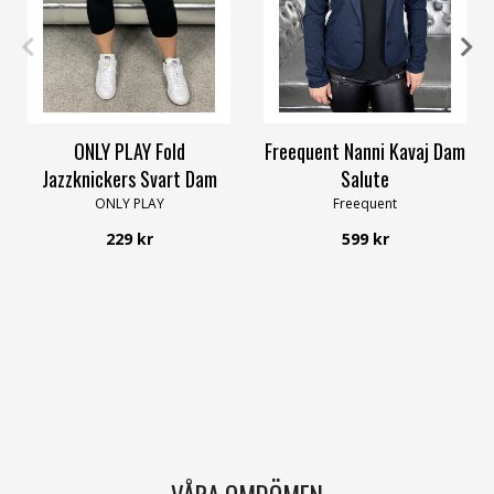
XS
S
M
L
XL
XS
S
M
L
XL
XXL
ONLY PLAY Fold
Freequent Nanni Kavaj Dam
Jazzknickers Svart Dam
Salute
ONLY PLAY
Freequent
229 kr
599 kr