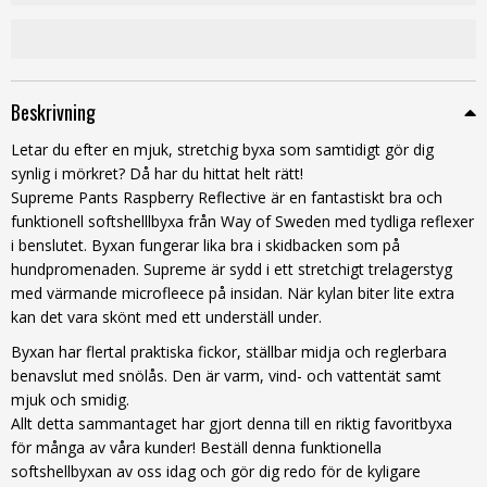
Beskrivning
Letar du efter en mjuk, stretchig byxa som samtidigt gör dig
synlig i mörkret? Då har du hittat helt rätt!
Supreme Pants Raspberry Reflective är en fantastiskt bra och
funktionell softshelllbyxa från Way of Sweden med tydliga reflexer
i benslutet. Byxan fungerar lika bra i skidbacken som på
hundpromenaden. Supreme är sydd i ett stretchigt trelagerstyg
med värmande microfleece på insidan. När kylan biter lite extra
kan det vara skönt med ett underställ under.
Byxan har flertal praktiska fickor, ställbar midja och reglerbara
benavslut med snölås. Den är varm, vind- och vattentät samt
mjuk och smidig.
Allt detta sammantaget har gjort denna till en riktig favoritbyxa
för många av våra kunder! Beställ denna funktionella
softshellbyxan av oss idag och gör dig redo för de kyligare