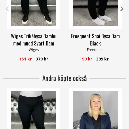
XS
S
XS
Wiges Trikåbyxa Bambu
Freequent Shai Byxa Dam
med mudd Svart Dam
Black
Wiges
Freequent
151 kr
379 kr
99 kr
399 kr
Andra köpte också