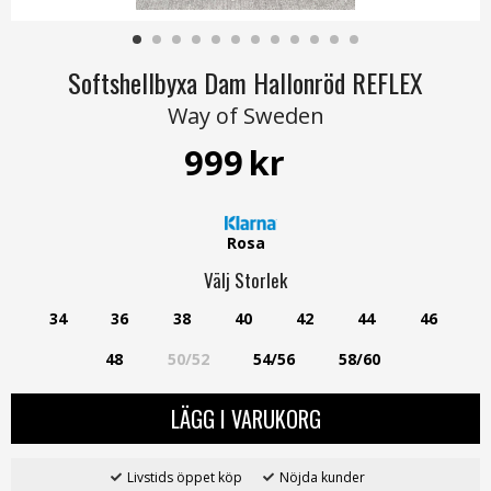
Softshellbyxa Dam Hallonröd REFLEX
Way of Sweden
999
kr
Rosa
Välj
Storlek
34
36
38
40
42
44
46
48
50/52
54/56
58/60
LÄGG I VARUKORG
Livstids öppet köp
Nöjda kunder