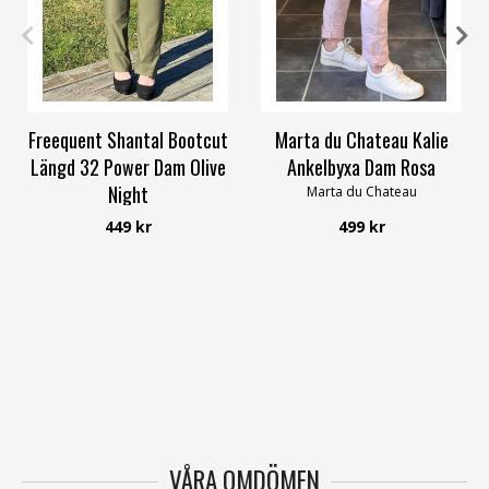
XS
S
M
L
XL
3XL
S/M
L/XL
Freequent Shantal Bootcut
Marta du Chateau Kalie
Längd 32 Power Dam Olive
Ankelbyxa Dam Rosa
Night
Marta du Chateau
Freequent
449 kr
499 kr
VÅRA OMDÖMEN