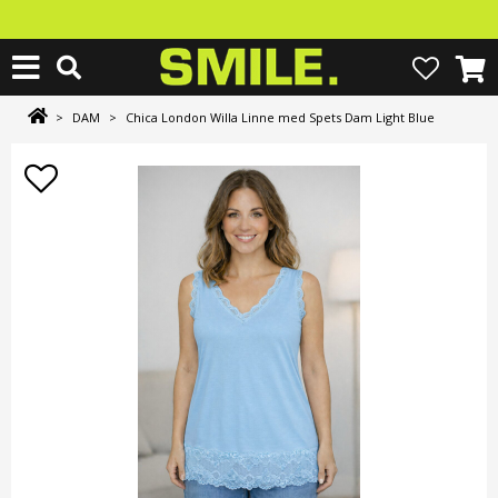
>
DAM
>
Chica London Willa Linne med Spets Dam Light Blue