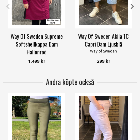
34
36
38
40
42
58/60
4XL
Way Of Sweden Supreme
Way Of Sweden Akila 1C
Softshellkappa Dam
Capri Dam Ljusblå
Hallonröd
Way of Sweden
Way of Sweden
1.499 kr
299 kr
Andra köpte också