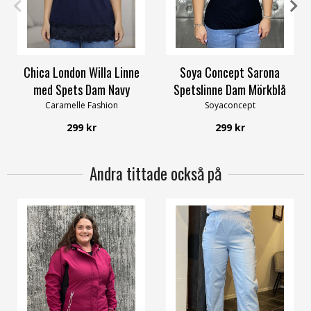
OneSize
S
M
L
XL
Chica London Willa Linne
Soya Concept Sarona
med Spets Dam Navy
Spetslinne Dam Mörkblå
Caramelle Fashion
Soyaconcept
299 kr
299 kr
Andra tittade också på