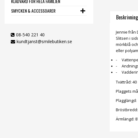
KLÄDVÅRD FÖR HELA FAMILJEN
SMYCKEN & ACCESSOARER
Beskrivning
Jennie från 
08-540 221 40
Slitsen i si
kundtjanst@smilebutiken.se
mörkblå och 
eller polyam
Vattenpe
Andnings
Vadderin
Tvättråd: 40
Plaggets måt
Plagglängd:
Bröstbredd:
Ärmlängd:
87