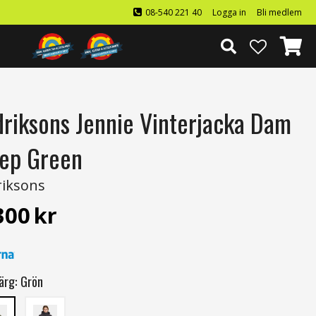
08-540 221 40
Logga in
Bli medlem
driksons Jennie Vinterjacka Dam
ep Green
riksons
300
kr
ärg:
Grön