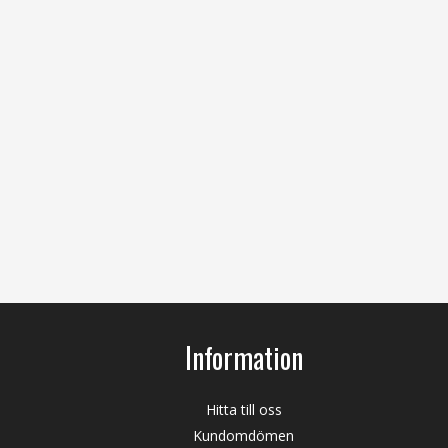
Information
Hitta till oss
Kundomdömen