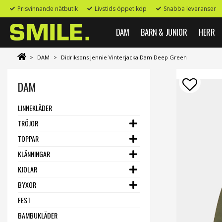
Prisvinnande nätbutik
Livstids öppet köp
Snabba leveranser
DAM
BARN & JUNIOR
HERR
>
DAM
>
Didriksons Jennie Vinterjacka Dam Deep Green
DAM
LINNEKLÄDER
TRÖJOR
TOPPAR
KLÄNNINGAR
KJOLAR
BYXOR
FEST
BAMBUKLÄDER