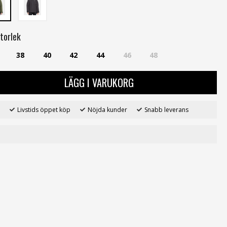
torlek
38
40
42
44
46
48
LÄGG I VARUKORG
Livstids öppet köp
Nöjda kunder
Snabb leverans