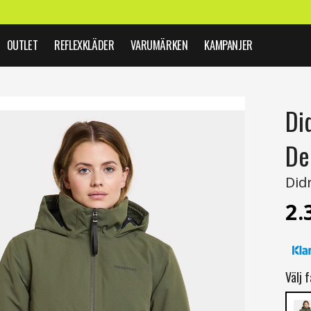
OUTLET
REFLEXKLÄDER
VARUMÄRKEN
KAMPANJER
Di
De
Did
2.
Välj f