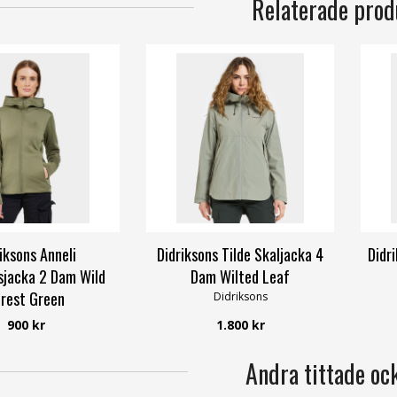
Relaterade prod
iksons Anneli
Didriksons Tilde Skaljacka 4
Didr
sjacka 2 Dam Wild
Dam Wilted Leaf
rest Green
Didriksons
Didriksons
900 kr
1.800 kr
Andra tittade oc