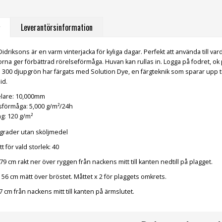
Leverantörsinformation
Didriksons är en varm vinterjacka för kyliga dagar. Perfekt att använda till v
dorna ger förbättrad rörelseförmåga. Huvan kan rullas in. Logga på fodret, ok p
300 djupgrön har färgats med Solution Dye, en färgteknik som sparar upp til
id.
lare: 10,000mm
förmåga: 5,000 g/m²/24h
g: 120 g/m²
 grader utan sköljmedel
t för vald storlek:
40
79 cm rakt ner över ryggen från nackens mitt till kanten nedtill på plagget.
56 cm mätt över bröstet. Måttet x 2 för plaggets omkrets.
 cm från nackens mitt till kanten på ärmslutet.