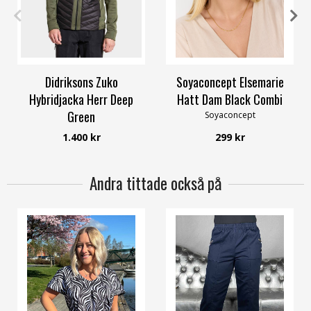
M
L
XXL
OneSize
Didriksons Zuko
Soyaconcept Elsemarie
Hybridjacka Herr Deep
Hatt Dam Black Combi
Green
Soyaconcept
Didriksons
1.400 kr
299 kr
Andra tittade också på