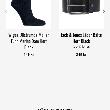
40/42
43/45
Wiges Ullstrumpa Mellan
Jack & Jones Läder Bälte
Tunn Merino Dam Herr
Herr Black
Black
Jack & Jones
Wiges
149 kr
349 kr