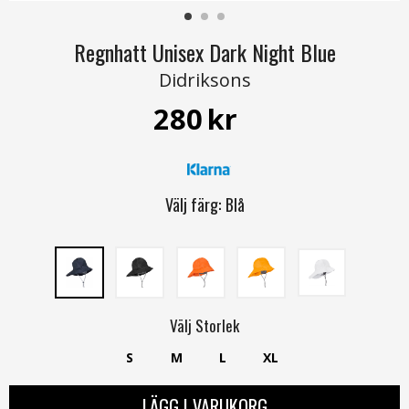
Regnhatt Unisex Dark Night Blue
Didriksons
280
kr
Välj färg:
Blå
Välj
Storlek
S
M
L
XL
LÄGG I VARUKORG