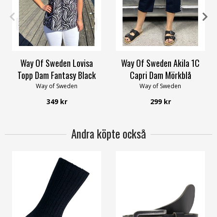
32/34
36/38
44/46
48/50
XS
S
M
XL
4XL
52/54
56/58
Way Of Sweden Lovisa
Way Of Sweden Akila 1C
Topp Dam Fantasy Black
Capri Dam Mörkblå
Way of Sweden
Way of Sweden
349 kr
299 kr
Andra köpte också