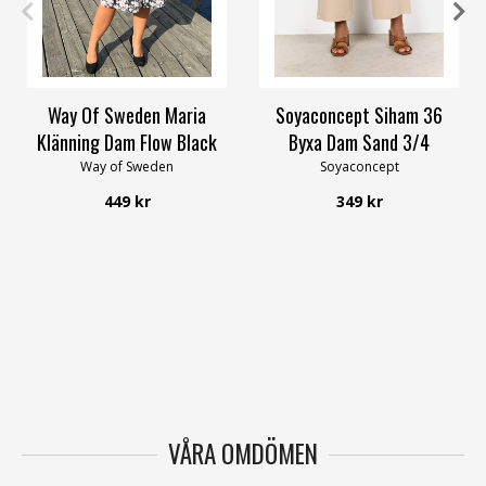
32/34
48/50
56/58
XS
S
M
L
XL
XXL
Way Of Sweden Maria
Soyaconcept Siham 36
Klänning Dam Flow Black
Byxa Dam Sand 3/4
Way of Sweden
Soyaconcept
449 kr
349 kr
VÅRA OMDÖMEN