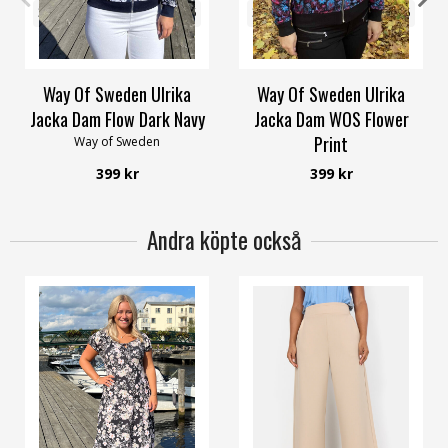
32/34
36/38
40/42
44/46
32/34
36/38
40/42
44/46
48/50
56/58
48/50
56/58
Way Of Sweden Ulrika
Way Of Sweden Ulrika
Jacka Dam Flow Dark Navy
Jacka Dam WOS Flower
Print
Way of Sweden
Way of Sweden
399 kr
399 kr
Andra köpte också