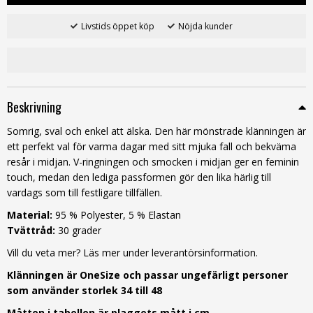
Livstids öppet köp
Nöjda kunder
Beskrivning
Somrig, sval och enkel att älska. Den här mönstrade klänningen är
ett perfekt val för varma dagar med sitt mjuka fall och bekväma
resår i midjan. V-ringningen och smocken i midjan ger en feminin
touch, medan den lediga passformen gör den lika härlig till
vardags som till festligare tillfällen.
Material:
95 % Polyester, 5 % Elastan
Tvättråd:
30 grader
Vill du veta mer? Läs mer under leverantörsinformation.
Klänningen är OneSize och passar ungefärligt personer
som använder storlek 34 till 48
Måtten i tabellen är plaggets mått i cm.