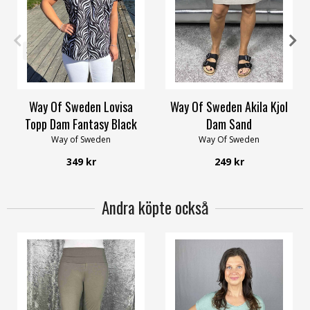
32/34
36/38
44/46
48/50
XS
S
M
XL
XXL
52/54
56/58
Way Of Sweden Lovisa
Way Of Sweden Akila Kjol
Topp Dam Fantasy Black
Dam Sand
Way of Sweden
Way Of Sweden
349 kr
249 kr
Andra köpte också