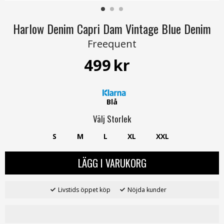
Harlow Denim Capri Dam Vintage Blue Denim
Freequent
499
kr
Blå
Välj
Storlek
S
M
L
XL
XXL
LÄGG I VARUKORG
Livstids öppet köp
Nöjda kunder