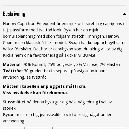
Beskrivning
Harlow Capri från Freequent är en mjuk och stretchig caprijeans i
tajt passform med tvättad look. Byxan har en mjuk
bomullsblandning med skön följsam stretch i linningen. Harlow
Capri är i en klassisk 5-ficksmodell. Byxan har knapp och gylf samt
hällor för skärp. Det här är capribyxan som du aldrig vill ta av dig.
Klicka hem dina favoriter idag så skickar vi BUMS!
Material:
70% Bomull, 25% polyester, 3% Viscose, 2% Elastan
Tvättråd:
30 grader, tvätts separat på avigsidan innan
användning, se tvättråd
Måtten i tabellen är plaggets måtti cm.
Viss avvikelse kan förekomma.
Stussmåttet på denna byxa ger dig bäst vägledning i val av
storlek.
Byxan är i stretchig jeanskvalitet och töjer sig något under
användning.