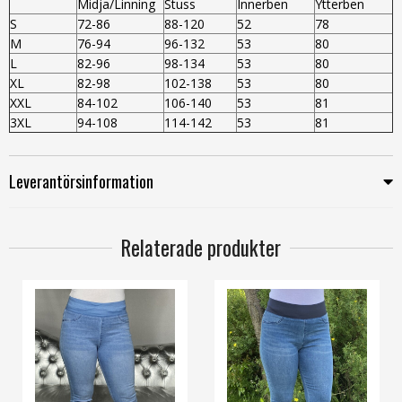
Midja/Linning
Stuss
Innerben
Ytterben
S
72-86
88-120
52
78
M
76-94
96-132
53
80
L
82-96
98-134
53
80
XL
82-98
102-138
53
80
XXL
84-102
106-140
53
81
3XL
94-108
114-142
53
81
Leverantörsinformation
Relaterade produkter