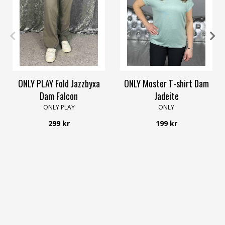
XS
S
L
XL
XXL
4XL
XS
S
M
L
XL
ONLY PLAY Fold Jazzbyxa
ONLY Moster T-shirt Dam
Dam Falcon
Jadeite
ONLY PLAY
ONLY
299 kr
199 kr