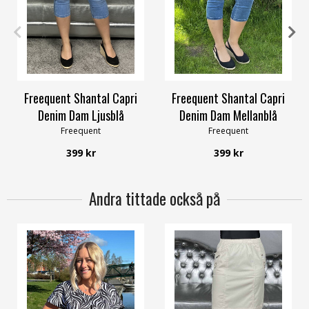
S
M
L
XL
XXL
3XL
XS
S
M
L
XL
3XL
Freequent Shantal Capri
Freequent Shantal Capri
Denim Dam Ljusblå
Denim Dam Mellanblå
Freequent
Freequent
399 kr
399 kr
Andra tittade också på