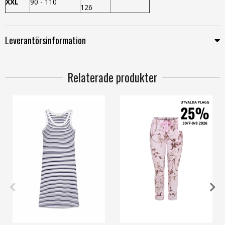
XXL
90 - 110
126
Leverantörsinformation
Relaterade produkter
S
M
L
XL
XXL
S/M