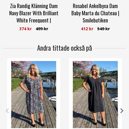
Zia Randig Klänning Dam
Rosabel Ankelbyxa Dam
Navy Blazer With Brilliant
Baby Marta du Chateau |
White Freequent |
Smilebutiken
Smilebutiken
Marta du Chateau
374 kr
499 kr
412 kr
549 kr
Freequent
Andra tittade också på
32/34
36/38
40/42
44/46
32/34
36/38
40/42
48/50
48/50
56/58
52/54
56/58