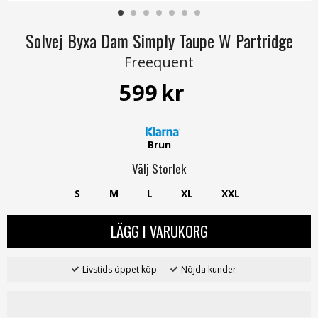
Solvej Byxa Dam Simply Taupe W Partridge
Freequent
599
kr
Brun
Välj
Storlek
S
M
L
XL
XXL
LÄGG I VARUKORG
Livstids öppet köp
Nöjda kunder