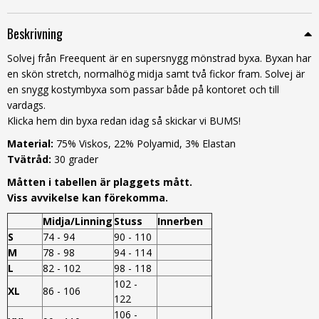
Beskrivning
Solvej från Freequent är en supersnygg mönstrad byxa. Byxan har
en skön stretch, normalhög midja samt två fickor fram. Solvej är
en snygg kostymbyxa som passar både på kontoret och till
vardags.
Klicka hem din byxa redan idag så skickar vi BUMS!
Material:
75% Viskos, 22% Polyamid, 3% Elastan
Tvätråd:
30 grader
Måtten i tabellen är plaggets mått.
Viss avvikelse kan förekomma.
Midja/Linning
Stuss
Innerben
S
74 - 94
90 - 110
M
78 - 98
94 - 114
L
82 - 102
98 - 118
102 -
XL
86 - 106
122
106 -