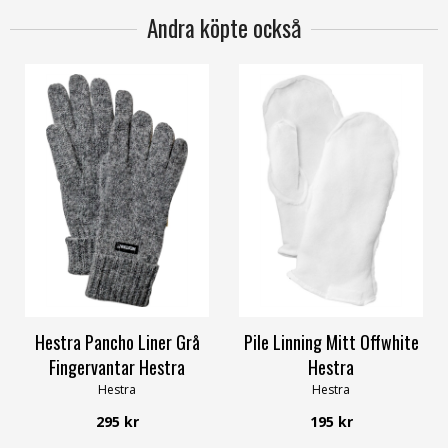
Andra köpte också
3
4
5
6
7
11
5
6
7
8
9
11
Hestra Pancho Liner Grå
Pile Linning Mitt Offwhite
Fingervantar Hestra
Hestra
Hestra
Hestra
295 kr
195 kr