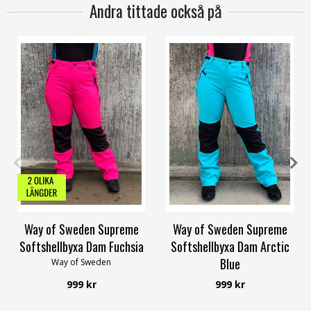
Andra tittade också på
34
36
38
40
42
60
34
36
38
40
42
48
Way of Sweden Supreme
Way of Sweden Supreme
Softshellbyxa Dam Fuchsia
Softshellbyxa Dam Arctic
Blue
Way of Sweden
Way of Sweden
999 kr
999 kr