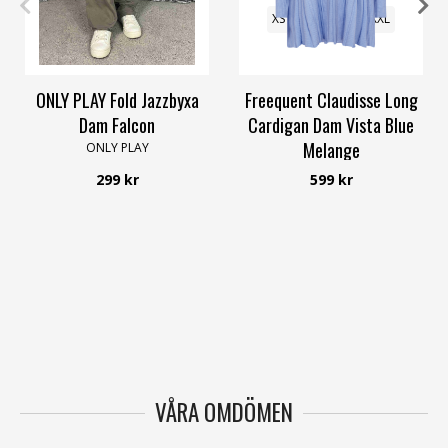
XS
S
L
XL
XXL
4XL
XS
S
M
L
XL
XXL
ONLY PLAY Fold Jazzbyxa
Freequent Claudisse Long
Dam Falcon
Cardigan Dam Vista Blue
Melange
ONLY PLAY
Freequent
299 kr
599 kr
VÅRA OMDÖMEN