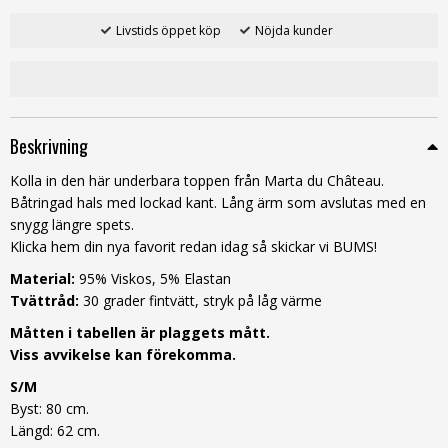
Livstids öppet köp
Nöjda kunder
Beskrivning
Kolla in den här underbara toppen från Marta du Château.
Båtringad hals med lockad kant. Lång ärm som avslutas med en
snygg längre spets.
Klicka hem din nya favorit redan idag så skickar vi BUMS!
Material:
95% Viskos, 5% Elastan
Tvättråd:
30 grader fintvätt, stryk på låg värme
Måtten i tabellen är plaggets mått.
Viss avvikelse kan förekomma.
S/M
Byst: 80 cm.
Längd: 62 cm.