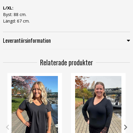
L/XL:
Byst: 88 cm.
Längd: 67 cm.
Leverantörsinformation
Relaterade produkter
36/38
44/46
48/50
52/54
OneSize