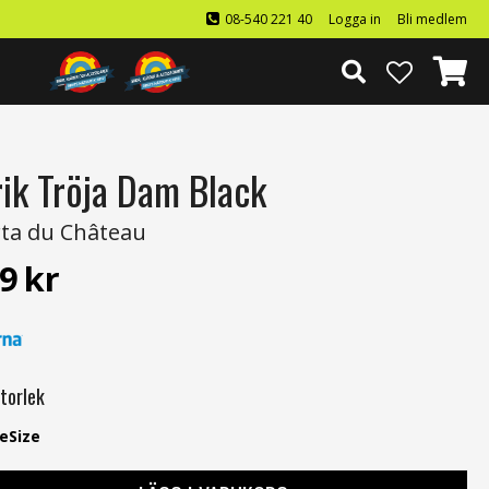
08-540 221 40
Logga in
Bli medlem
rik Tröja Dam Black
ta du Château
9
kr
t
torlek
eSize