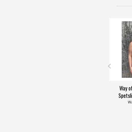
Way o
Spetsl
Wa