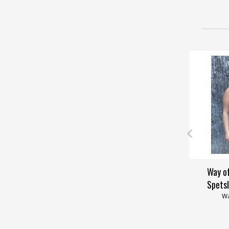
Way o
Spetsl
Wa