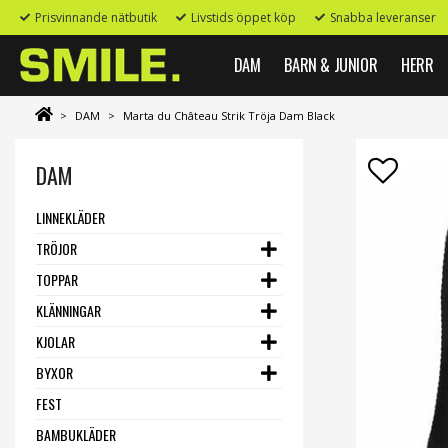
Prisvinnande nätbutik
Livstids öppet köp
Snabba leveranser
DAM
BARN & JUNIOR
HERR
>
DAM
>
Marta du Château Strik Tröja Dam Black
DAM
LINNEKLÄDER
TRÖJOR
TOPPAR
KLÄNNINGAR
KJOLAR
BYXOR
FEST
BAMBUKLÄDER