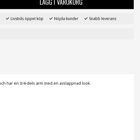
LÄGG I VARUKORG
Livstids öppet köp
Nöjda kunder
Snabb leverans
ad och har en 3/4-dels ärm med en avslappnad look.