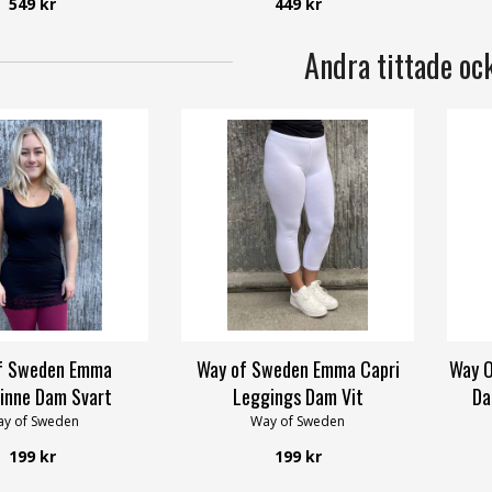
549 kr
449 kr
Andra tittade oc
f Sweden Emma
Way of Sweden Emma Capri
Way O
inne Dam Svart
Leggings Dam Vit
Da
y of Sweden
Way of Sweden
199 kr
199 kr