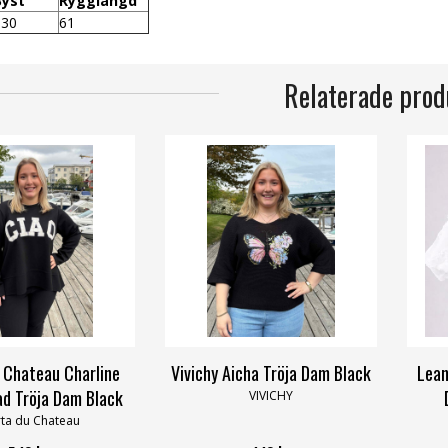
Byst
Rygglängd
130
61
Relaterade prod
 Chateau Charline
Vivichy Aicha Tröja Dam Black
Lean
d Tröja Dam Black
VIVICHY
ta du Chateau