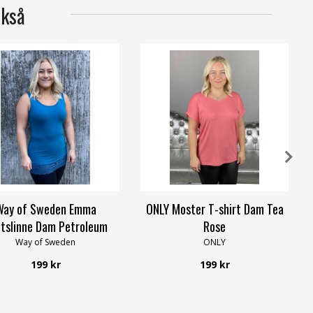
ckså
Way of Sweden Emma
ONLY Moster T-shirt Dam Tea
tslinne Dam Petroleum
Rose
Way of Sweden
ONLY
199 kr
199 kr