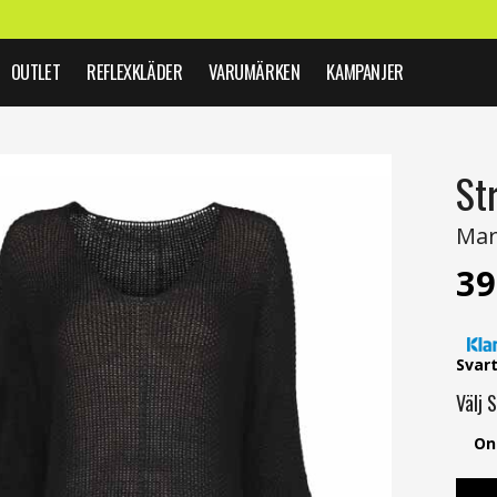
OUTLET
REFLEXKLÄDER
VARUMÄRKEN
KAMPANJER
St
Mar
39
Svar
Välj
S
On