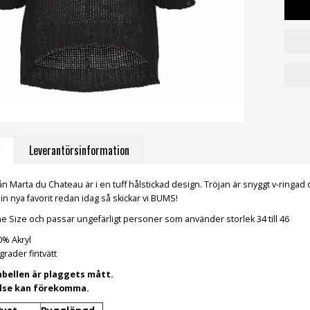
Leverantörsinformation
från Marta du Chateau är i en tuff hålstickad design. Tröjan är snyggt v-ring
in nya favorit redan idag så skickar vi BUMS!
e Size och passar ungefärligt personer som använder storlek 34 till 46
0% Akryl
grader fintvätt
abellen är plaggets mått.
else kan förekomma.