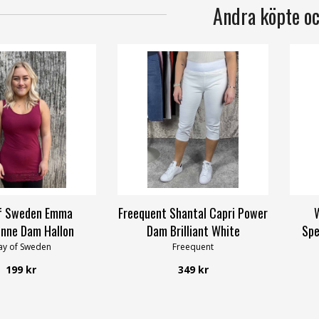
Andra köpte o
f Sweden Emma
Freequent Shantal Capri Power
inne Dam Hallon
Dam Brilliant White
Spe
y of Sweden
Freequent
199 kr
349 kr