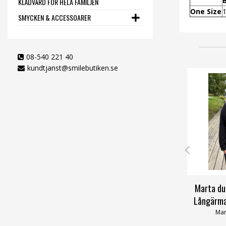
KLÄDVÅRD FÖR HELA FAMILJEN
One Size
SMYCKEN & ACCESSOARER
08-540 221 40
kundtjanst@smilebutiken.se
Marta du
Långärma
Mar