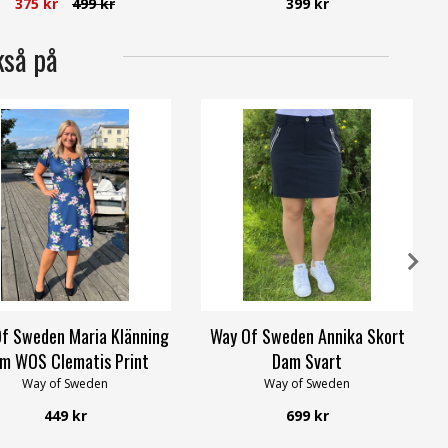
375 kr
499 kr
399 kr
kså på
f Sweden Maria Klänning
Way Of Sweden Annika Skort
m WOS Clematis Print
Dam Svart
Way of Sweden
Way of Sweden
449 kr
699 kr