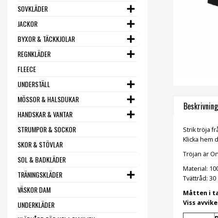
SOVKLÄDER
JACKOR
BYXOR & TÄCKKJOLAR
REGNKLÄDER
FLEECE
UNDERSTÄLL
MÖSSOR & HALSDUKAR
Beskrivning
HANDSKAR & VANTAR
STRUMPOR & SOCKOR
Strik tröja 
Klicka hem d
SKOR & STÖVLAR
Tröjan är On
SOL & BADKLÄDER
Material: 10
TRÄNINGSKLÄDER
Tvättråd: 30 
VÄSKOR DAM
Måtten i t
Viss avvik
UNDERKLÄDER