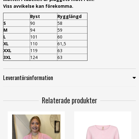
Viss avvikelse kan förekomma.
Byst
Rygglängd
S
90
58
M
94
59
L
101
60
XL
110
61,5
XXL
119
63
3XL
124
63
Leverantörsinformation
Relaterade produkter