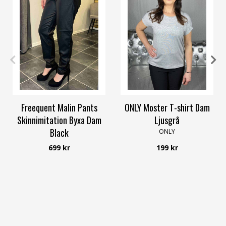
S
M
L
XL
XXL
XS
S
M
L
XL
XXL
Freequent Malin Pants
ONLY Moster T-shirt Dam
Skinnimitation Byxa Dam
Ljusgrå
Black
ONLY
Freequent
699 kr
199 kr