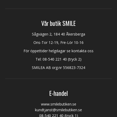
Vår butik SMILE
Sågvägen 2, 184 40 Åkersberga
Ons-Tor 12-19, Fre-Lör 10-16
För öppettider helgdagar se kontakta oss
Tel:
08-540 221 40
(tryck 2)
SMILEA AB org.nr 556823-7324
E-handel
www.smilebutiken.se
kundtjanst@smilebutiken.se
08-540 221 40
(tryck 1)