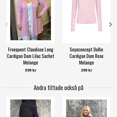
S
M
L
S
M
L
Freequent Claudisse Long
Soyaconcept Dollie
Cardigan Dam Lilac Sachet
Cardigan Dam Rose
Melange
Melange
Freequent
Soyaconcept
599 kr
399 kr
Andra tittade också på