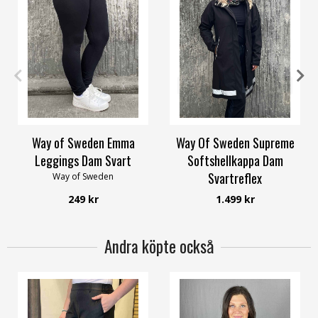
32/34
36/38
48/50
34
36
38
40
42
58/60
Way of Sweden Emma
Way Of Sweden Supreme
Leggings Dam Svart
Softshellkappa Dam
Svartreflex
Way of Sweden
Way of Sweden
249 kr
1.499 kr
Andra köpte också