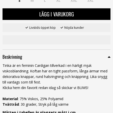
S
M
L
XL
XXL
3XL
LÄGG I VARUKORG
Livstids öppet köp
Nöjda kunder
Beskrivning
Tinka är en feminin Cardigan tillverkad i en härligt mjuk
viskosblandning. Koftan har en tight passform, långa ärmar med
dekorativa knappar, rund halsringning och knäppning. Lika snygg
till vardags som till fest.
Klicka hem din favorit redan idag så skickar vi BUMS!
Material
: 75% Viskos, 25% Polyamid
Tvättråd
: 30 grader, Stryk på låg värme
Måtten i tabellen är plaggets mått i cm.