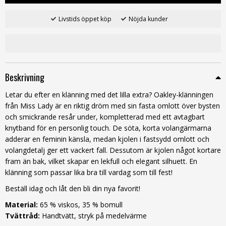
Livstids öppet köp
Nöjda kunder
Beskrivning
Letar du efter en klänning med det lilla extra? Oakley-klänningen
från Miss Lady är en riktig dröm med sin fasta omlott över bysten
och smickrande resår under, kompletterad med ett avtagbart
knytband för en personlig touch. De söta, korta volangärmarna
adderar en feminin känsla, medan kjolen i fastsydd omlott och
volangdetalj ger ett vackert fall. Dessutom är kjolen något kortare
fram än bak, vilket skapar en lekfull och elegant silhuett. En
klänning som passar lika bra till vardag som till fest!
Beställ idag och låt den bli din nya favorit!
Material:
65 % viskos, 35 % bomull
Tvättråd:
Handtvätt, stryk på medelvärme