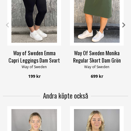
32/34
36/38
40/42
36
38
40
42
44
58/60
Way of Sweden Emma
Way Of Sweden Monika
Capri Leggings Dam Svart
Regular Skort Dam Grön
Way of Sweden
Way of Sweden
199 kr
699 kr
Andra köpte också