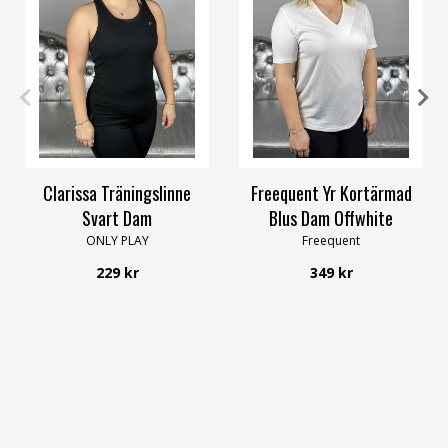
XS
S
M
L
XL
XS
S
M
L
XL
XXL
Clarissa Träningslinne
Freequent Yr Kortärmad
Svart Dam
Blus Dam Offwhite
ONLY PLAY
Freequent
229 kr
349 kr