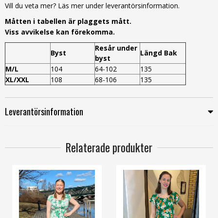
Vill du veta mer? Läs mer under leverantörsinformation.
Måtten i tabellen är plaggets mått.
Viss avvikelse kan förekomma.
Resår under
Byst
Längd Bak
byst
M/L
104
64-102
135
XL/XXL
108
68-106
135
Leverantörsinformation
Relaterade produkter