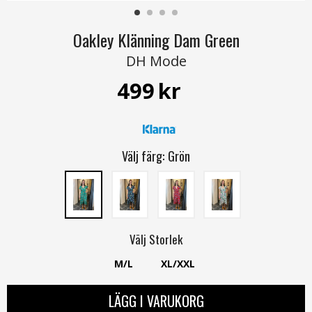
Oakley Klänning Dam Green
DH Mode
499
kr
Välj färg:
Grön
Välj
Storlek
M/L
XL/XXL
LÄGG I VARUKORG