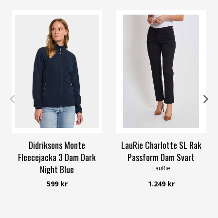
36
46
48
34
38
56
Didriksons Monte
LauRie Charlotte SL Rak
Fleecejacka 3 Dam Dark
Passform Dam Svart
Night Blue
LauRie
Didriksons
599 kr
1.249 kr