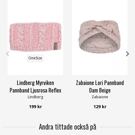
OneSize
OneSize
Lindberg Myrviken
Zabaione Lori Pannband
Pannband Ljusrosa Reflex
Dam Beige
Lindberg
Zabaione
199 kr
129 kr
Andra tittade också på