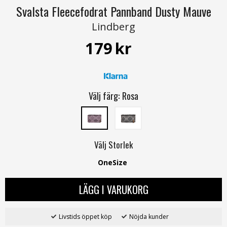
Svalsta Fleecefodrat Pannband Dusty Mauve
Lindberg
179
kr
Välj färg:
Rosa
Välj
Storlek
OneSize
LÄGG I VARUKORG
Livstids öppet köp
Nöjda kunder