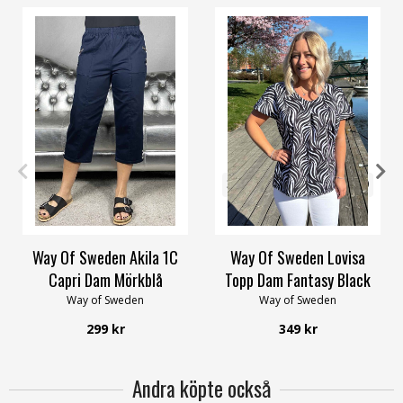
XS
S
M
XL
4XL
32/34
36/38
44/46
48/50
52/54
56/58
Way Of Sweden Akila 1C
Way Of Sweden Lovisa
Capri Dam Mörkblå
Topp Dam Fantasy Black
Way of Sweden
Way of Sweden
299 kr
349 kr
Andra köpte också