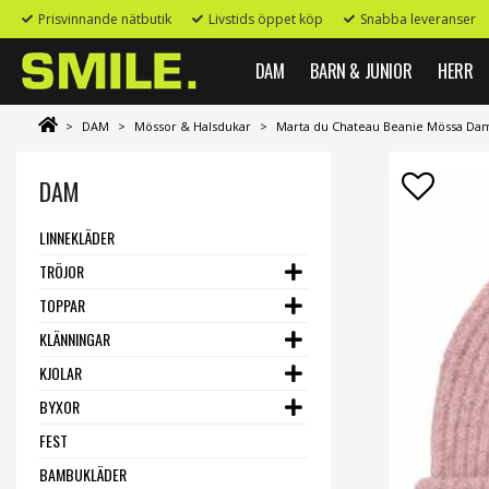
Prisvinnande nätbutik
Livstids öppet köp
Snabba leveranser
DAM
BARN & JUNIOR
HERR
>
DAM
>
Mössor & Halsdukar
>
Marta du Chateau Beanie Mössa Da
DAM
LINNEKLÄDER
TRÖJOR
TOPPAR
KLÄNNINGAR
KJOLAR
BYXOR
FEST
BAMBUKLÄDER