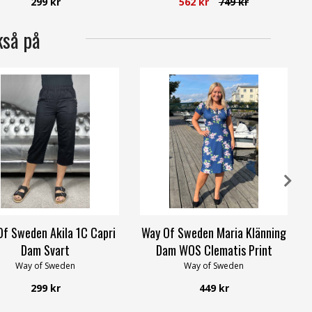
299 kr
562 kr
749 kr
kså på
Of Sweden Akila 1C Capri
Way Of Sweden Maria Klänning
Dam Svart
Dam WOS Clematis Print
Way of Sweden
Way of Sweden
299 kr
449 kr