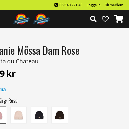
08-540 221 40
Logga in
Bli medlem
anie Mössa Dam Rose
ta du Chateau
9
kr
ärg:
Rosa