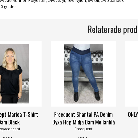
0% Återvunnen Polyester, 24% Akryl, 16% Nylon, 8% Ull, 2% Spandex
0 grader
Relaterade prod
pt Marica T-Shirt
Freequent Shantal PA Denim
ONLY
Dam Black
Byxa Hög Midja Dam Mellanblå
oyaconcept
Freequent