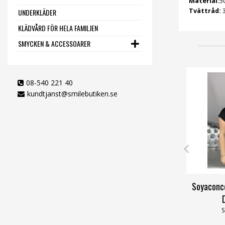
Material:
5
Tvättråd:
3
UNDERKLÄDER
KLÄDVÅRD FÖR HELA FAMILJEN
SMYCKEN & ACCESSOARER
08-540 221 40
kundtjanst@smilebutiken.se
Soyaconce
S