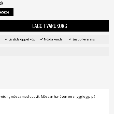
ek
eSize
LÄGG I VARUKORG
Livstids öppet köp
Nöjda kunder
Snabb leverans
 stretchig mössa med uppvik. Mössan har även en snygg logga på