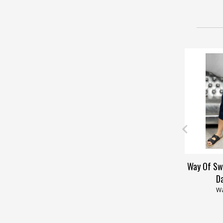
Way Of Sw
D
Wa