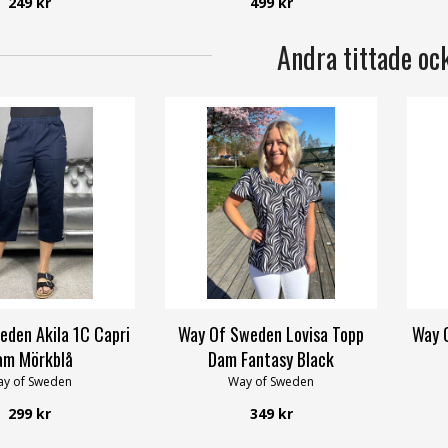
249 kr
499 kr
Andra tittade oc
eden Akila 1C Capri
Way Of Sweden Lovisa Topp
Way 
am Mörkblå
Dam Fantasy Black
y of Sweden
Way of Sweden
299 kr
349 kr