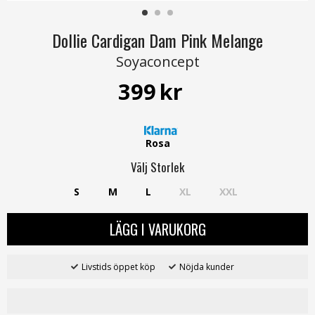
Dollie Cardigan Dam Pink Melange
Soyaconcept
399
kr
Rosa
Välj
Storlek
S
M
L
XL
XXL
LÄGG I VARUKORG
Livstids öppet köp
Nöjda kunder