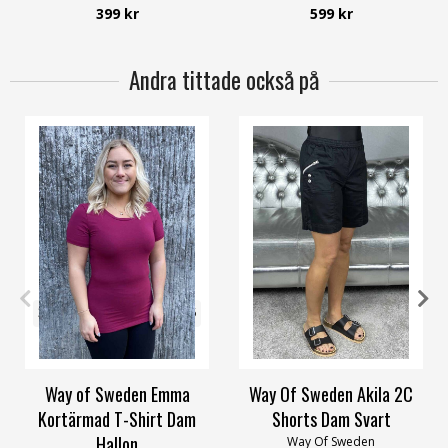
Soyaconcept
Soyaconcept
399 kr
599 kr
Andra tittade också på
32/34
36/38
40/42
44/46
XS
S
L
XXL
3XL
4XL
48/50
52/54
Way of Sweden Emma
Way Of Sweden Akila 2C
Kortärmad T-Shirt Dam
Shorts Dam Svart
Hallon
Way Of Sweden