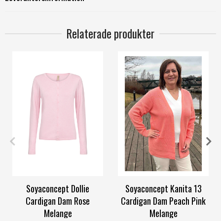
Relaterade produkter
S
M
L
M
L
XL
Soyaconcept Dollie
Soyaconcept Kanita 13
Cardigan Dam Rose
Cardigan Dam Peach Pink
Melange
Melange