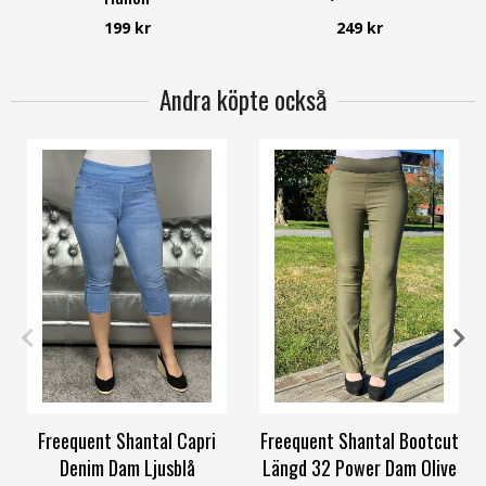
Way of Sweden
199 kr
249 kr
Andra köpte också
S
M
L
XL
XXL
3XL
XS
S
M
L
XL
3XL
Freequent Shantal Capri
Freequent Shantal Bootcut
Denim Dam Ljusblå
Längd 32 Power Dam Olive