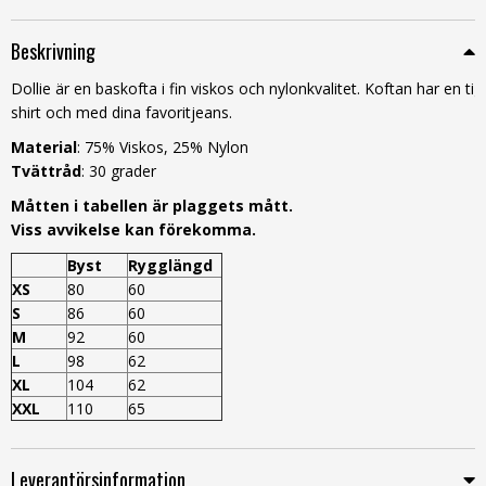
Beskrivning
Dollie är en baskofta i fin viskos och nylonkvalitet. Koftan har en 
shirt och med dina favoritjeans.
Material
: 75% Viskos, 25% Nylon
Tvättråd
: 30 grader
Måtten i tabellen är plaggets mått.
Viss avvikelse kan förekomma.
Byst
Rygglängd
XS
80
60
S
86
60
M
92
60
L
98
62
XL
104
62
XXL
110
65
Leverantörsinformation