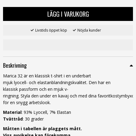
LÄGG I VARUKORG
Livstids öppet köp
Nöjda kunder
Beskrivning
Marica 32 är en klassisk t-shirt i en underbart
mjuk lyocell- och elastanblandningskvalitet. Den har en
klassisk passform och en mjuk v-
ringning. Styla den under en kavaj och med dina favoritkostymbyxo
för en snygg arbetslook.
Material
:
93% Lyocell,
7% Elastan
Tvättråd
: 30 grader
Måtten i tabellen är plaggets mått.
Viss avvikelse kan förekomma.