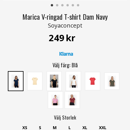
Marica V-ringad T-shirt Dam Navy
Soyaconcept
249
kr
Välj färg:
Blå
Välj
Storlek
XS
S
M
L
XL
XXL