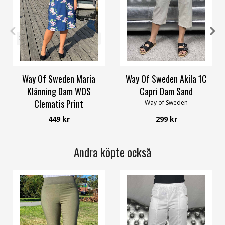
32/34
36/38
40/42
44/46
XS
S
L
XL
XXL
4XL
48/50
56/58
Way Of Sweden Maria
Way Of Sweden Akila 1C
Klänning Dam WOS
Capri Dam Sand
Clematis Print
Way of Sweden
Way of Sweden
449 kr
299 kr
Andra köpte också