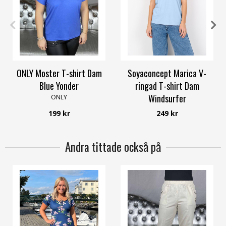
XS
S
M
L
XL
S
M
L
XL
XXL
ONLY Moster T-shirt Dam
Soyaconcept Marica V-
Blue Yonder
ringad T-shirt Dam
Windsurfer
ONLY
Soyaconcept
199 kr
249 kr
Andra tittade också på