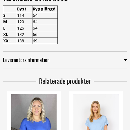
Byst
Rygglängd
S
114
64
M
120
64
L
126
64
XL
132
66
XXL
138
69
Leverantörsinformation
Relaterade produkter