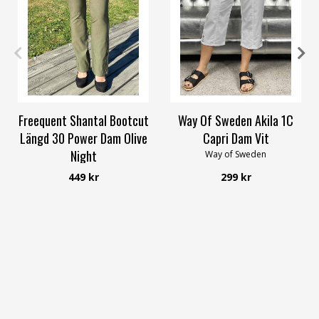
XS
S
M
L
XL
3XL
XS
S
M
L
XL
4XL
Freequent Shantal Bootcut
Way Of Sweden Akila 1C
Längd 30 Power Dam Olive
Capri Dam Vit
Night
Way of Sweden
Freequent
449 kr
299 kr