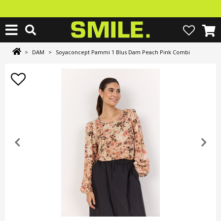
>
DAM
>
Soyaconcept Pammi 1 Blus Dam Peach Pink Combi