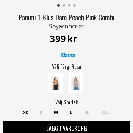
Pammi 1 Blus Dam Peach Pink Combi
Soyaconcept
399
kr
Välj färg:
Rosa
Välj
Storlek
XS
S
M
L
XL
XXL
LÄGG I VARUKORG