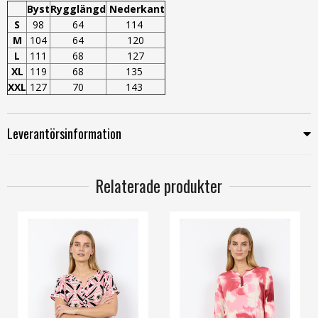
Byst
Rygglängd
Nederkant
S
98
64
114
M
104
64
120
L
111
68
127
XL
119
68
135
XXL
127
70
143
Leverantörsinformation
Relaterade produkter