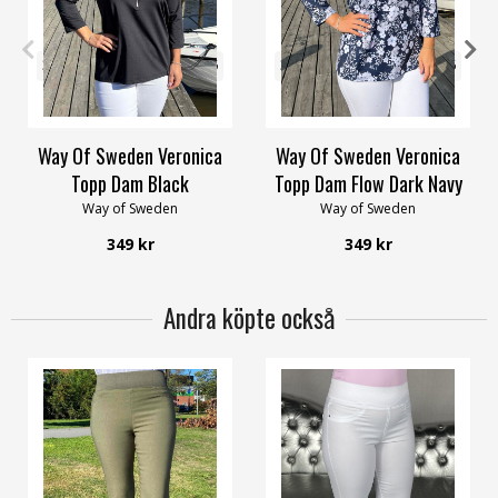
32/34
36/38
40/42
44/46
32/34
36/38
40/42
44/46
48/50
56/58
48/50
56/58
Way Of Sweden Veronica
Way Of Sweden Veronica
Topp Dam Black
Topp Dam Flow Dark Navy
Way of Sweden
Way of Sweden
349 kr
349 kr
Andra köpte också