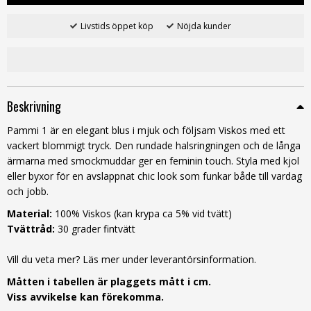
Livstids öppet köp
Nöjda kunder
Beskrivning
Pammi 1 är en elegant blus i mjuk och följsam Viskos med ett
vackert blommigt tryck. Den rundade halsringningen och de långa
ärmarna med smockmuddar ger en feminin touch. Styla med kjol
eller byxor för en avslappnat chic look som funkar både till vardag
och jobb.
Material:
100% Viskos
(kan krypa ca 5% vid tvätt)
Tvättråd:
30 grader fintvätt
Vill du veta mer? Läs mer under leverantörsinformation.
Måtten i tabellen är plaggets mått i cm.
Viss avvikelse kan förekomma.