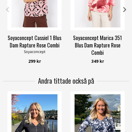
S
M
XL
XXL
L
XXL
Soyaconcept Cassiel 1 Blus
Soyaconcept Marica 351
Dam Rapture Rose Combi
Blus Dam Rapture Rose
Combi
Soyaconcept
Soyaconcept
299 kr
349 kr
Andra tittade också på