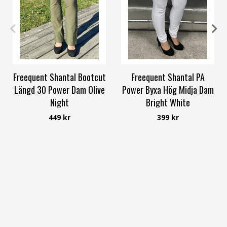
XS
S
M
L
XL
3XL
S
M
L
XL
XXL
Freequent Shantal Bootcut
Freequent Shantal PA
Längd 30 Power Dam Olive
Power Byxa Hög Midja Dam
Night
Bright White
Freequent
Freequent
449 kr
399 kr