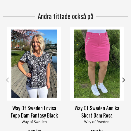
Andra tittade också på
32/34
36/38
44/46
48/50
34
36
38
40
42
58/60
52/54
56/58
Way Of Sweden Lovisa
Way Of Sweden Annika
Topp Dam Fantasy Black
Skort Dam Rosa
Way of Sweden
Way of Sweden