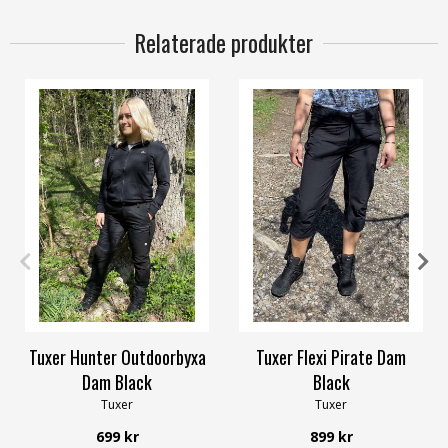
Relaterade produkter
38
40
42
44
36
38
42
44
Tuxer Hunter Outdoorbyxa
Tuxer Flexi Pirate Dam
Dam Black
Black
Tuxer
Tuxer
699 kr
899 kr