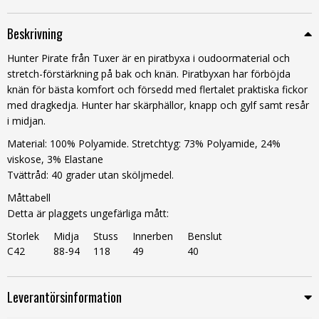
Beskrivning
Hunter Pirate från Tuxer är en piratbyxa i oudoormaterial och
stretch-förstärkning på bak och knän. Piratbyxan har förböjda
knän för bästa komfort och försedd med flertalet praktiska fickor
med dragkedja. Hunter har skärphällor, knapp och gylf samt resår
i midjan.
Material: 100% Polyamide. Stretchtyg: 73% Polyamide, 24%
viskose, 3% Elastane
Tvättråd: 40 grader utan sköljmedel.
Måttabell
Detta är plaggets ungefärliga mått:
Storlek
Midja
Stuss
Innerben
Benslut
C42
88-94
118
49
40
Leverantörsinformation