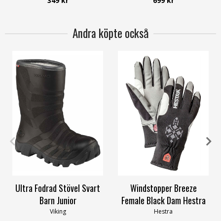
349 kr
699 kr
Andra köpte också
24
25
26
27
28
39
6
Ultra Fodrad Stövel Svart
Windstopper Breeze
Barn Junior
Female Black Dam Hestra
Viking
Hestra