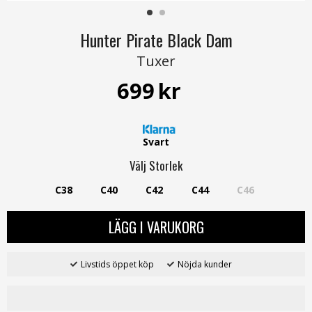
Hunter Pirate Black Dam
Tuxer
699
kr
Svart
Välj
Storlek
C38
C40
C42
C44
C46
LÄGG I VARUKORG
Livstids öppet köp
Nöjda kunder