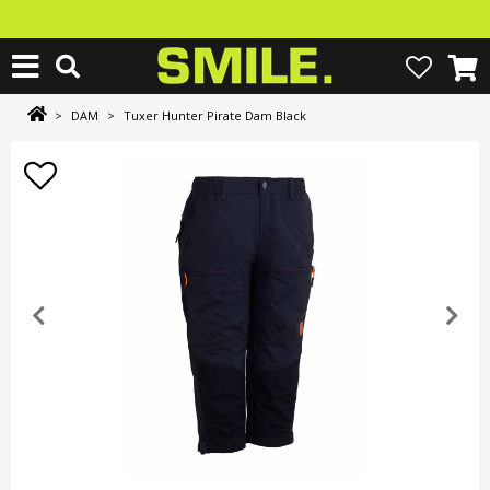
>
DAM
>
Tuxer Hunter Pirate Dam Black