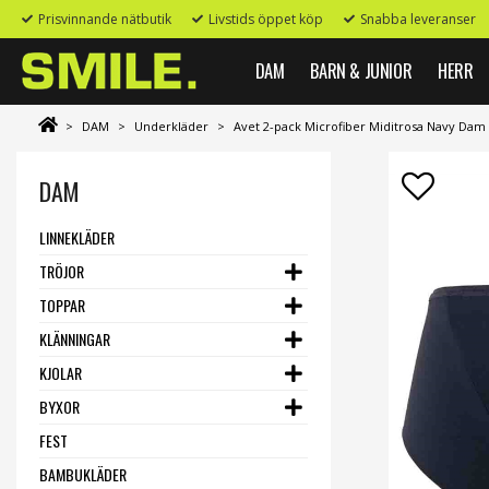
Prisvinnande nätbutik
Livstids öppet köp
Snabba leveranser
DAM
BARN & JUNIOR
HERR
>
DAM
>
Underkläder
>
Avet 2-pack Microfiber Miditrosa Navy Dam
DAM
LINNEKLÄDER
TRÖJOR
TOPPAR
KLÄNNINGAR
KJOLAR
BYXOR
FEST
BAMBUKLÄDER