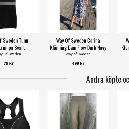
f Sweden Tunn
Way Of Sweden Carina
W
strumpa Svart
Klänning Dam Flow Dark Navy
Klä
y Of Sweden
Way of Sweden
79 kr
499 kr
Andra köpte o