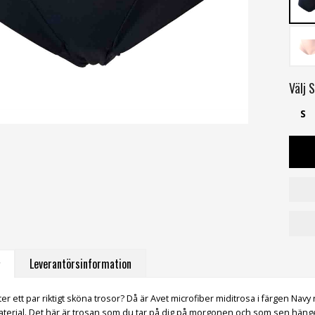
Välj
S
S
Leverantörsinformation
ter ett par riktigt sköna trosor? Då är Avet microfiber miditrosa i färgen Navy 
material. Det här är trosan som du tar på dig på morgonen och som sen hän