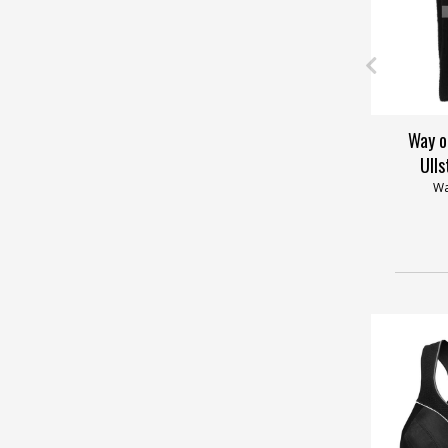
Way o
Ull
Wa