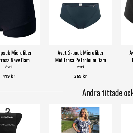
-pack Microfiber
Avet 2-pack Microfiber
A
trosa Navy Dam
Miditrosa Petroleum Dam
Avet
Avet
419 kr
369 kr
Andra tittade oc