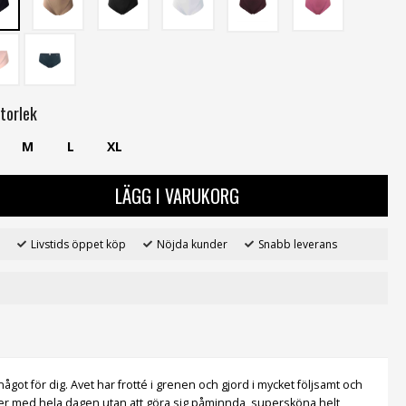
torlek
M
L
XL
LÄGG I VARUKORG
Livstids öppet köp
Nöjda kunder
Snabb leverans
något för dig. Avet har frotté i grenen och gjord i mycket följsamt och
ger med hela dagen utan att göra sig påminnda, supersköna helt