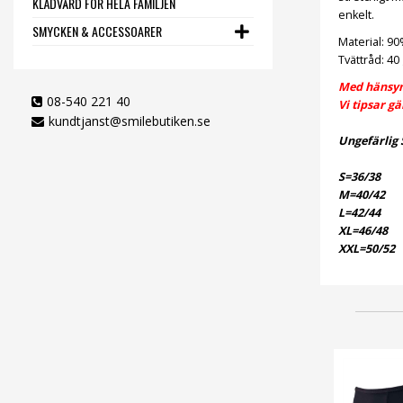
KLÄDVÅRD FÖR HELA FAMILJEN
enkelt.
SMYCKEN & ACCESSOARER
Material: 9
Tvättråd: 40
Med hänsyn 
08-540 221 40
Vi tipsar g
kundtjanst@smilebutiken.se
Ungefärlig 
S=36/38
M=40/42
L=42/44
XL=46/48
XXL=50/52