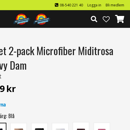
08-540 221 40
Logga in
Bli medlem
et 2-pack Microfiber Miditrosa
vy Dam
t
9
kr
ärg:
Blå