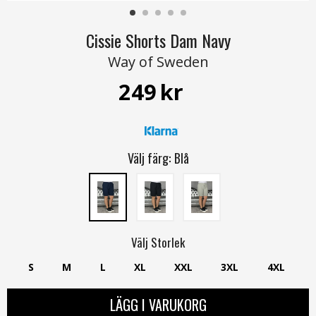
Cissie Shorts Dam Navy
Way of Sweden
249
kr
Välj färg:
Blå
Välj
Storlek
S
M
L
XL
XXL
3XL
4XL
LÄGG I VARUKORG