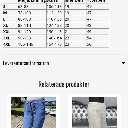
Midja/Linning
Stuss
Innerben
Ytterben
S
68-88
106-118
19
47
M
78-100
112-120
19
47
L
80-108
118-136
20
47
XL
88-114
124-138
20
48
XXL
94-120
130-148
21
49
3XL
98-138
140-164
23
54
4XL
106-146
154-170
23
56
Leverantörsinformation
Relaterade produkter