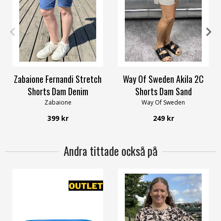
S
M
L
XL
XS
S
XXL
3XL
4XL
Zabaione Fernandi Stretch
Way Of Sweden Akila 2C
Shorts Dam Denim
Shorts Dam Sand
Zabaione
Way Of Sweden
399 kr
249 kr
Andra tittade också på