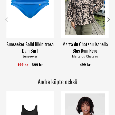
36
38
40
42
S/M
Sunseeker Solid Bikinitrosa
Marta du Chateau Isabella
Dam Surf
Blus Dam Nero
Sunseeker
Marta du Chateau
199 kr
399 kr
499 kr
Andra köpte också