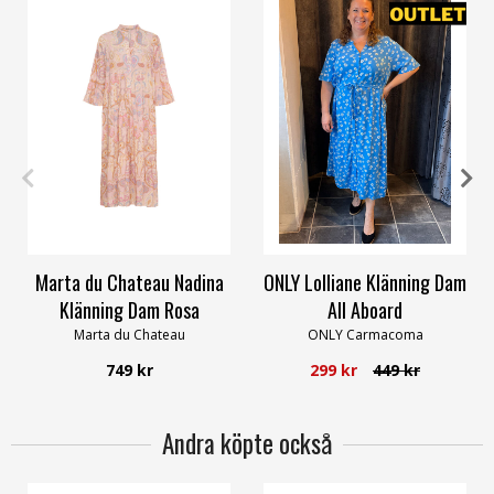
OneSize
48
Marta du Chateau Nadina
ONLY Lolliane Klänning Dam
Klänning Dam Rosa
All Aboard
Marta du Chateau
ONLY Carmacoma
749 kr
299 kr
449 kr
Andra köpte också