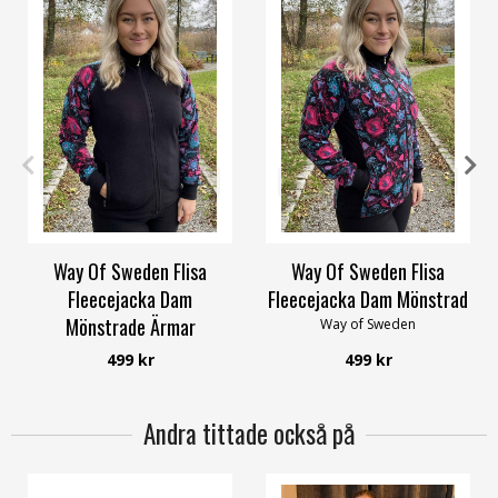
34
36
38
40
42
58/60
34
36
38
40
42
58/60
Way Of Sweden Flisa
Way Of Sweden Flisa
Fleecejacka Dam
Fleecejacka Dam Mönstrad
Mönstrade Ärmar
Way of Sweden
Way of Sweden
499 kr
499 kr
Andra tittade också på