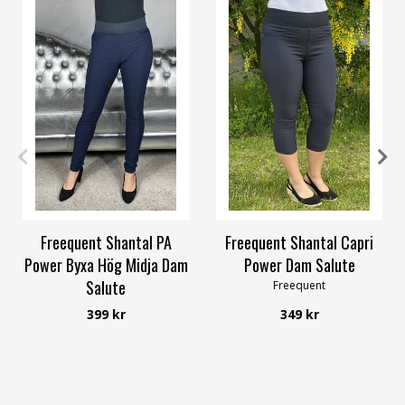
XS
S
M
L
XL
XXXL
XS
S
M
L
XL
3XL
Freequent Shantal PA
Freequent Shantal Capri
Power Byxa Hög Midja Dam
Power Dam Salute
Salute
Freequent
Freequent
399 kr
349 kr