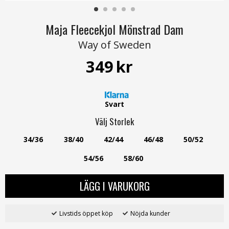
Maja Fleecekjol Mönstrad Dam
Way of Sweden
349
kr
Svart
Välj
Storlek
34/36
38/40
42/44
46/48
50/52
54/56
58/60
LÄGG I VARUKORG
Livstids öppet köp
Nöjda kunder