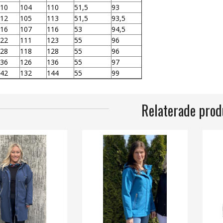
10
104
110
51,5
93
12
105
113
51,5
93,5
16
107
116
53
94,5
22
111
123
55
96
28
118
128
55
96
36
126
136
55
97
42
132
144
55
99
Relaterade prod