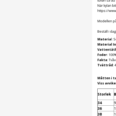
luvan så du
När kylan bi
https://www
Modellen på 
Beställ i da
Materia
l: 
Material I
Vattentät
Foder
: 100
Fakta
: Två
Tvättråd
: 
Måtten i t
Viss avvik
Storlek
B
34
9
36
1
38
1