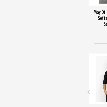
Way Of
Softs
S
Wa