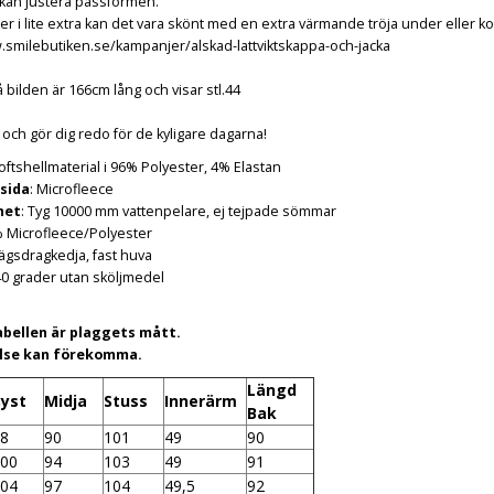
 kan justera passformen.
ter i lite extra kan det vara skönt med en extra värmande tröja under elle
.smilebutiken.se/kampanjer/alskad-lattviktskappa-och-jacka
bilden är 166cm lång och visar stl.44
g och gör dig redo för de kyligare dagarna!
Softshellmaterial i 96% Polyester, 4% Elastan
nsida
: Microfleece
het
: Tyg 10000 mm vattenpelare, ej tejpade sömmar
% Microfleece/Polyester
vägsdragkedja, fast huva
40 grader utan sköljmedel
abellen är plaggets mått.
else kan förekomma.
Längd
yst
Midja
Stuss
Innerärm
Bak
8
90
101
49
90
00
94
103
49
91
04
97
104
49,5
92