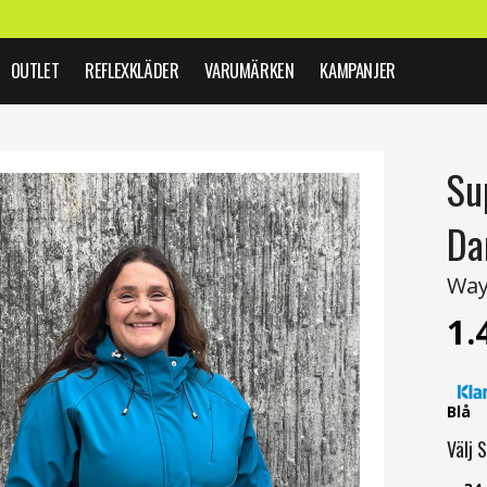
OUTLET
REFLEXKLÄDER
VARUMÄRKEN
KAMPANJER
Su
D
Way
1.
Blå
Välj
S