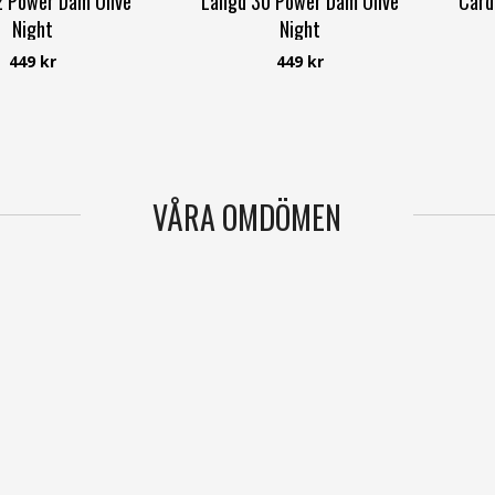
 Power Dam Olive
Längd 30 Power Dam Olive
Card
Night
Night
Freequent
Freequent
449 kr
449 kr
VÅRA OMDÖMEN