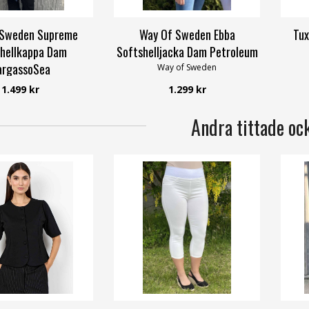
 Sweden Supreme
Way Of Sweden Ebba
Tux
hellkappa Dam
Softshelljacka Dam Petroleum
argassoSea
Way of Sweden
y of Sweden
1.499 kr
1.299 kr
Andra tittade oc