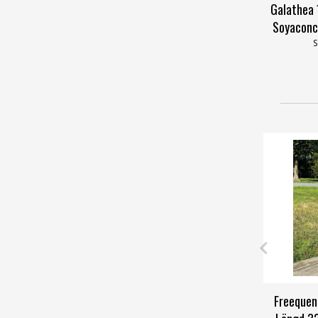
Galathea 
Soyaconc
S
Freequen