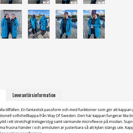
Leverantörsinformation
lla tillfällen. En fantastisk passform och med funktioner som gör att kappan
ktionell softshellkappa från Way Of Sweden. Den här kappan fungerar lika b
ydd i ett stretchigt trelagerstyg samt värmande microfleece på insidan. Su
ärma frusna händer i och ärmsluten är justerbara så att kylan stängs ute. 