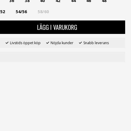
36
38
40
42
44
46
48
/52
54/56
58/60
LÄGG I VARUKORG
Livstids öppet köp
Nöjda kunder
Snabb leverans