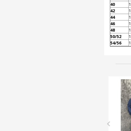
40
1
42
1
44
1
46
1
48
1
50/52
1
54/56
1