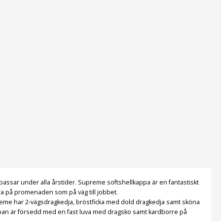
 passar under alla årstider. Supreme softshellkappa är en fantastiskt
ra på promenaden som på väg till jobbet.
preme har 2-vägsdragkedja, bröstficka med dold dragkedja samt sköna
Kappan är försedd med en fast luva med dragsko samt kardborre på