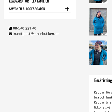
KLÄDVÅRD FÖR HELA FAMILJEN
SMYCKEN & ACCESSOARER
08-540 221 40
kundtjanst@smilebutiken.se
Beskrivning
Kappan för a
bra och fun
Kappan är s
fickor att v