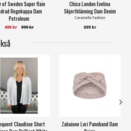
 of Sweden Super Rain
Chica London Evelina
odrad Regnkappa Dam
Skjortklänning Dam Denim
Petroleum
Caramelle Fashion
Way of Sweden
499 kr
999 kr
699 kr
ckså
equent Claudisse Short
Zabaione Lori Pannband Dam