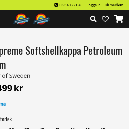
08-540 221 40
Logga in
Bli medlem
preme Softshellkappa Petroleum
am
 of Sweden
499
kr
torlek