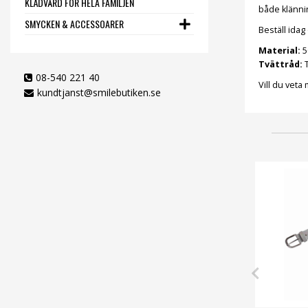
KLÄDVÅRD FÖR HELA FAMILJEN
både klänni
SMYCKEN & ACCESSOARER
Beställ idag
Material:
5
Tvättråd:
T
08-540 221 40
Vill du vet
kundtjanst@smilebutiken.se