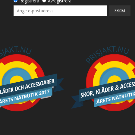
Registrera
Avregistrera
SKICKA