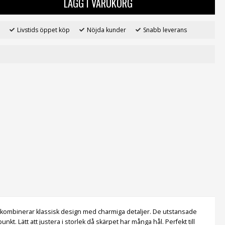
LÄGG I VARUKORG
Livstids öppet köp
Nöjda kunder
Snabb leverans
one kombinerar klassisk design med charmiga detaljer. De utstansade
t. Lätt att justera i storlek då skärpet har många hål. Perfekt till