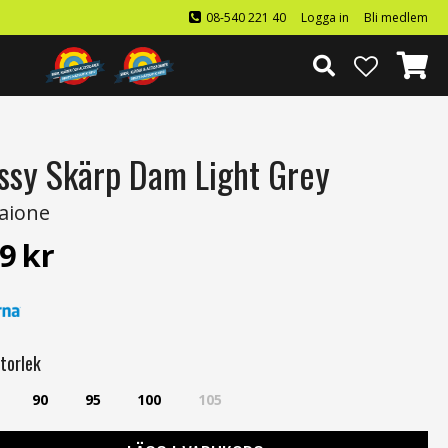
08-540 221 40
Logga in
Bli medlem
ssy Skärp Dam Light Grey
aione
9
kr
torlek
90
95
100
105