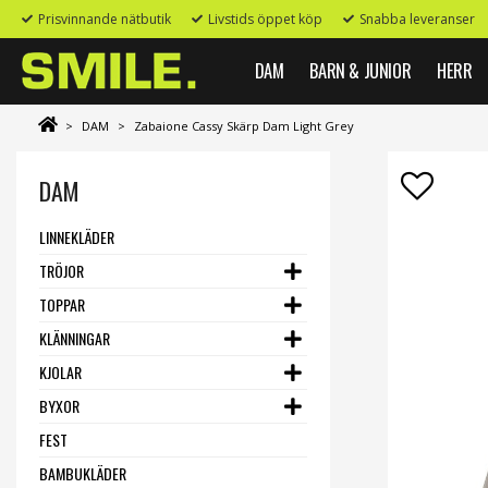
Prisvinnande nätbutik
Livstids öppet köp
Snabba leveranser
DAM
BARN & JUNIOR
HERR
>
DAM
>
Zabaione Cassy Skärp Dam Light Grey
DAM
LINNEKLÄDER
TRÖJOR
TOPPAR
KLÄNNINGAR
KJOLAR
BYXOR
FEST
BAMBUKLÄDER