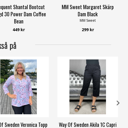
equent Shantal Bootcut
MM Sweet Margaret Skärp
gd 30 Power Dam Coffee
Dam Black
Bean
MM Sweet
Freequent
449 kr
299 kr
kså på
Of Sweden Veronica Topp
Way Of Sweden Akila 1C Capri