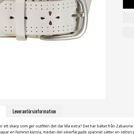
Leverantörsinformation
er ett skärp som ger outfiten det där lilla extra? Det här bältet från Zabai
par en feminin känsla, medan det silverfärgade spännet sätter en stilren punk