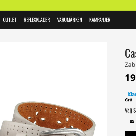
OUTLET
REFLEXKLÄDER
VARUMÄRKEN
KAMPANJER
Ca
Zab
19
Grå
Välj
S
85