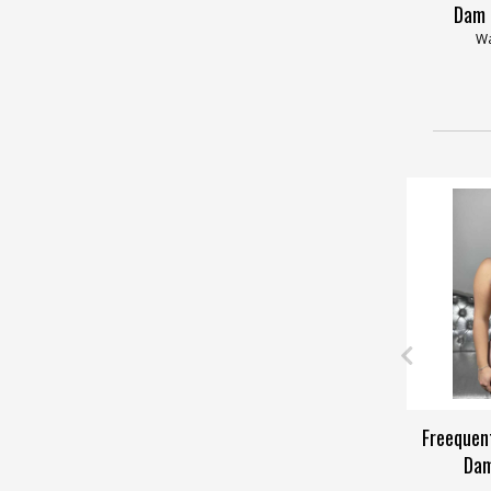
Dam 
Wa
Freequen
Dam