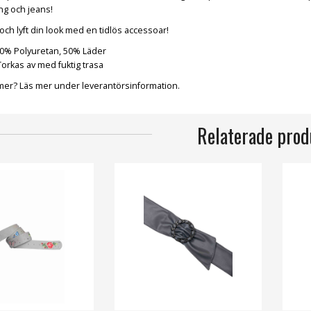
ng och jeans!
 och lyft din look med en tidlös accessoar!
0% Polyuretan, 50% Läder
orkas av med fuktig trasa
a mer? Läs mer under leverantörsinformation.
Relaterade prod