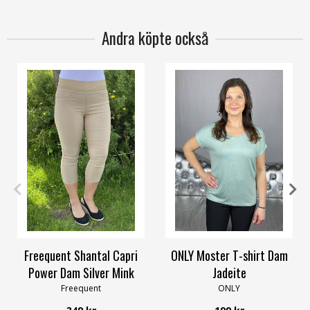
Andra köpte också
XS
S
M
L
XL
3XL
XS
S
M
L
XL
Freequent Shantal Capri
ONLY Moster T-shirt Dam
Power Dam Silver Mink
Jadeite
Freequent
ONLY