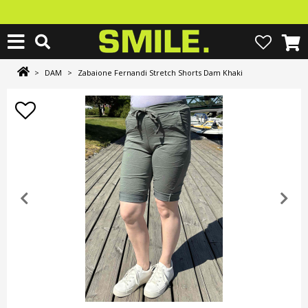
>
DAM
>
Zabaione Fernandi Stretch Shorts Dam Khaki