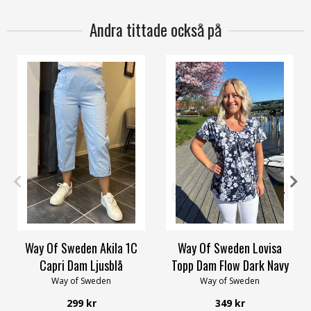
Andra tittade också på
4XL
32/34
48/50
52/54
56/58
Way Of Sweden Akila 1C
Way Of Sweden Lovisa
Capri Dam Ljusblå
Topp Dam Flow Dark Navy
Way of Sweden
Way of Sweden
299 kr
349 kr