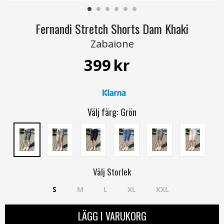
Fernandi Stretch Shorts Dam Khaki
Zabaione
399
kr
Välj färg:
Grön
Välj
Storlek
S
M
L
XL
XXL
LÄGG I VARUKORG