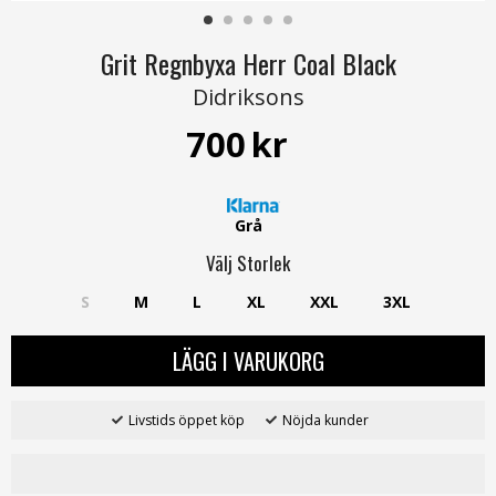
Grit Regnbyxa Herr Coal Black
Didriksons
700
kr
Grå
Välj
Storlek
S
M
L
XL
XXL
3XL
LÄGG I VARUKORG
Livstids öppet köp
Nöjda kunder