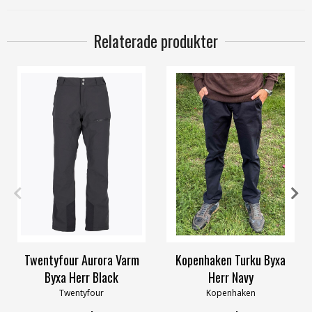
Relaterade produkter
S
M
XL
2XL
3XL
31
32
33
34
36
38
Twentyfour Aurora Varm
Kopenhaken Turku Byxa
Byxa Herr Black
Herr Navy
Twentyfour
Kopenhaken