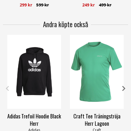
Superfit
The North Face
299 kr
599 kr
249 kr
499 kr
Andra köpte också
L
S
M
L
XL
Adidas Trefoil Hoodie Black
Craft Tee Träningströja
Herr
Herr Lagoon
Adidas
Craft