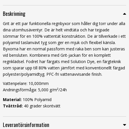
Beskrivning
Grit är ett par funktionella regnbyxor som håller dig torr under alla
dina utomhusäventyr. De är helt vindtäta och har tejpade
sömmar för en 100% vattentät konstruktion. De är tillverkade i ett
polyamid taslanvävt tyg som ger en mjuk och flexibel känsla.
Byxorna har en normal passform med raka ben som kan justeras
vid bensluten. Kombinera med Grit-jackan för en komplett
regnklädsel. Fodret har färgats med Solution Dye, en färgteknik
som sparar upp till 80% vatten jämfört med konventionellt färgad
polyester/polyamidtyg. PFC-fri vattenavvisande finish.
Vattenpelare: 10,000mm
Andningsförmåga: 5,000 g/m²/24h
Material:
100% Polyamid
Tvättråd:
40 grader skontvätt
Leverantörsinformation