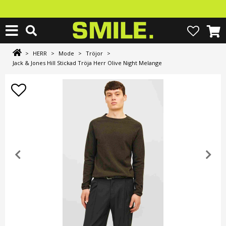
>
HERR
>
Mode
>
Tröjor
>
Jack & Jones Hill Stickad Tröja Herr Olive Night Melange