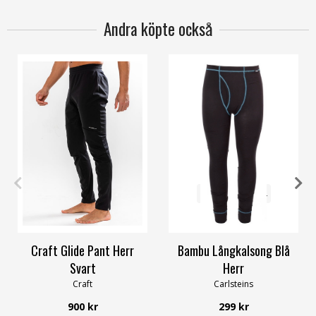
Andra köpte också
S
M
XL
XXL
S
M
L
XL
XXL
Craft Glide Pant Herr
Bambu Långkalsong Blå
Svart
Herr
Craft
Carlsteins
900 kr
299 kr