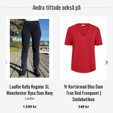
Andra tittade också på
36
40
48
50
S
M
L
XL
XXL
LauRie Kelly Regular SL
Yr Kortärmad Blus Dam
Manchester Byxa Dam Navy
True Red Freequent |
Smilebutiken
LauRie
Freequent
1.599 kr
349 kr