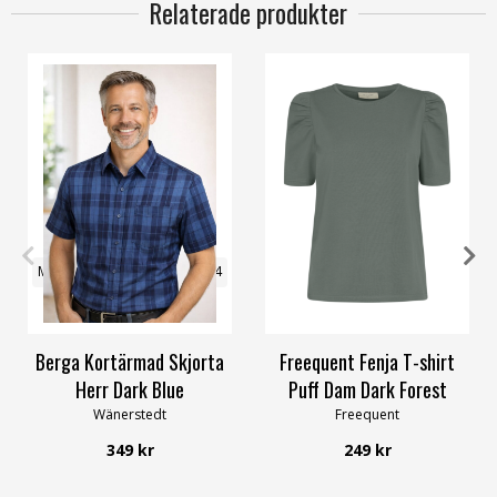
Relaterade produkter
M=39/40
L=41/42
XL=43/44
S
M
L
XXL
XXL=45/46
Berga Kortärmad Skjorta
Freequent Fenja T-shirt
Herr Dark Blue
Puff Dam Dark Forest
Wänerstedt
Freequent
349 kr
249 kr