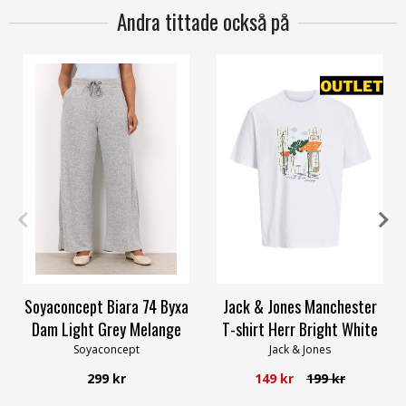
Andra tittade också på
S
M
L
M
XL
Soyaconcept Biara 74 Byxa
Jack & Jones Manchester
Dam Light Grey Melange
T-shirt Herr Bright White
Soyaconcept
Jack & Jones
299 kr
149 kr
199 kr