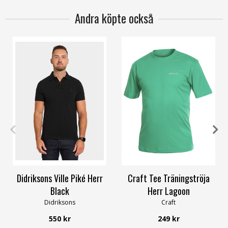
Andra köpte också
S
M
L
XL
XXL
3XL
S
M
L
XL
Didriksons Ville Piké Herr
Craft Tee Träningströja
Black
Herr Lagoon
Didriksons
Craft
550 kr
249 kr