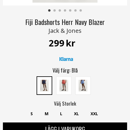
Fiji Badshorts Herr Navy Blazer
Jack & Jones
299
kr
Välj färg:
Blå
Välj
Storlek
S
M
L
XL
XXL
LÄGG I VARUKORG