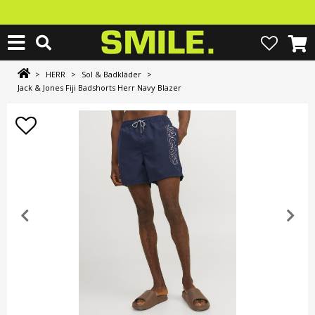
>
HERR
>
Sol & Badkläder
>
Jack & Jones Fiji Badshorts Herr Navy Blazer