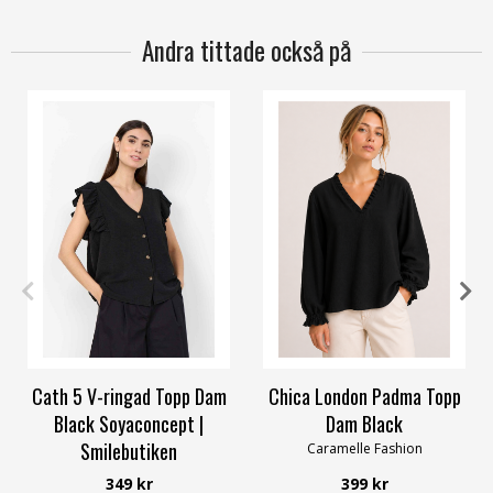
Andra tittade också på
S
M
L
XL
XXL
OneSize
Cath 5 V-ringad Topp Dam
Chica London Padma Topp
Black Soyaconcept |
Dam Black
Smilebutiken
Caramelle Fashion
Soyaconcept
349 kr
399 kr