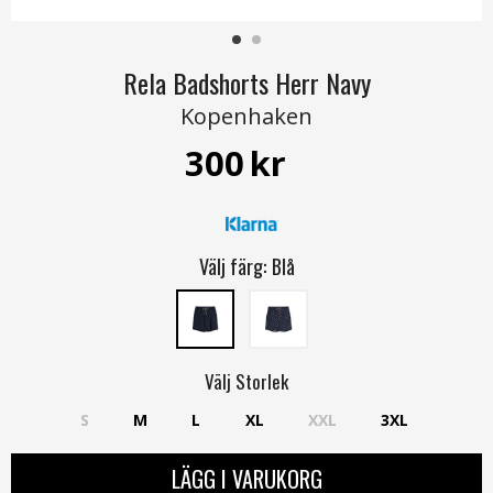
Rela Badshorts Herr Navy
Kopenhaken
300
kr
Välj färg:
Blå
Välj
Storlek
S
M
L
XL
XXL
3XL
LÄGG I VARUKORG