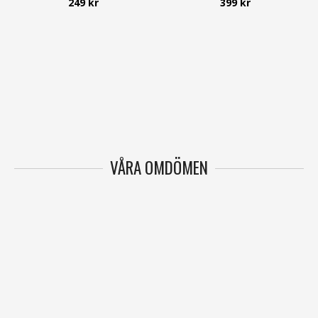
249 kr
399 kr
Jack & Jones
VÅRA OMDÖMEN