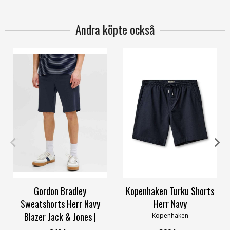
Andra köpte också
M
XL
31
32
33
34
36
38
Gordon Bradley
Kopenhaken Turku Shorts
Sweatshorts Herr Navy
Herr Navy
Blazer Jack & Jones |
Kopenhaken
Smilebutiken