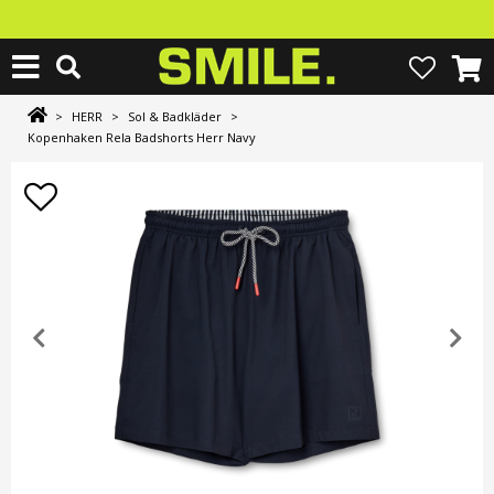
>
HERR
>
Sol & Badkläder
>
Kopenhaken Rela Badshorts Herr Navy