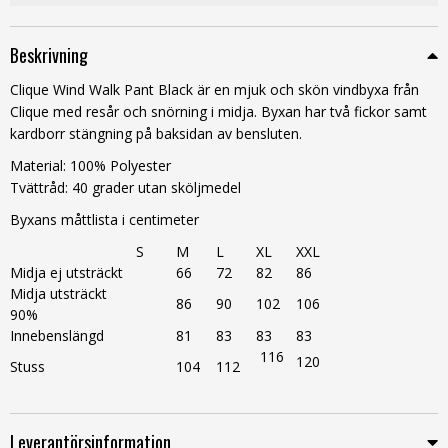
Beskrivning
Clique Wind Walk Pant Black är en mjuk och skön vindbyxa från
Clique med resår och snörning i midja. Byxan har två fickor samt
kardborr stängning på baksidan av bensluten.
Material: 100% Polyester
Tvättråd: 40 grader utan sköljmedel
Byxans måttlista i centimeter
S
M
L
XL
XXL
Midja ej utsträckt
66
72
82
86
Midja utsträckt
86
90
102
106
90%
Innebenslängd
81
83
83
83
116
120
Stuss
104
112
Leverantörsinformation