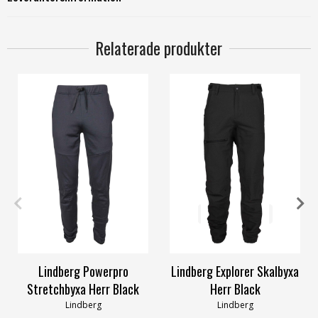
Relaterade produkter
M
XL
XXL
S
M
L
XL
XXL
Lindberg Powerpro
Lindberg Explorer Skalbyxa
Stretchbyxa Herr Black
Herr Black
Lindberg
Lindberg