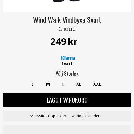
Wind Walk Vindbyxa Svart
Clique
249
kr
Svart
Välj
Storlek
S
M
L
XL
XXL
LÄGG I VARUKORG
Livstids öppet köp
Nöjda kunder