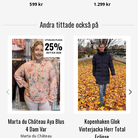
599 kr
1.299 kr
Andra tittade också på
S/M
L
Marta du Château Aya Blus
Kopenhaken Glok
4 Dam Var
Vinterjacka Herr Total
Eclipse
Marta du Château