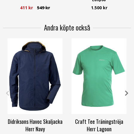
Kopenhaken
411 kr
549 kr
1.500 kr
Andra köpte också
S
M
L
XXL
S
M
L
XL
Didriksons Havoc Skaljacka
Craft Tee Träningströja
Herr Navy
Herr Lagoon