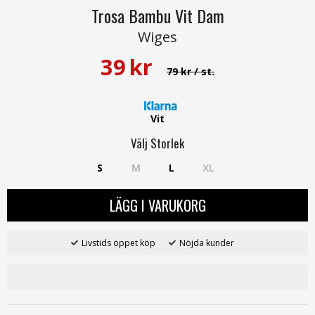
Trosa Bambu Vit Dam
Wiges
39
kr
79 kr
/ st.
Vit
Välj
Storlek
S
M
L
XL
LÄGG I VARUKORG
Livstids öppet köp
Nöjda kunder