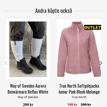
Andra köpte också
OneSize
122/128
146/152
158/164
Way of Sweden Aurora
True North Softpilejacka
Benvärmare Reflex White
Junior Pink Blush Melange
Way of Sweden
True North
299 kr
199 kr
399 kr