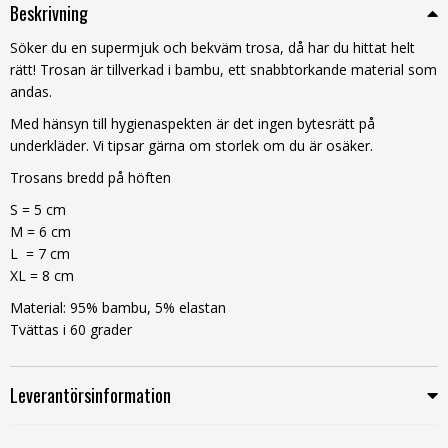
Beskrivning
Söker du en supermjuk och bekväm trosa, då har du hittat helt
rätt! Trosan är tillverkad i bambu, ett snabbtorkande material som
andas.
Med hänsyn till hygienaspekten är det ingen bytesrätt på
underkläder. Vi tipsar gärna om storlek om du är osäker.
Trosans bredd på höften
S = 5 cm
M = 6 cm
L = 7 cm
XL = 8 cm
Material: 95% bambu, 5% elastan
Tvättas i 60 grader
Leverantörsinformation