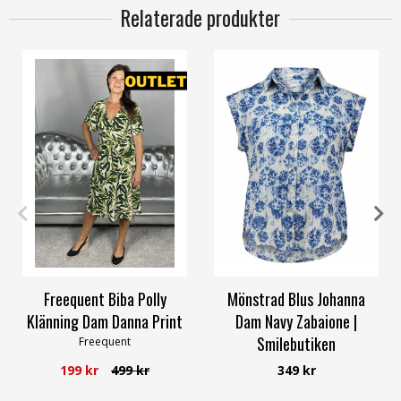
Relaterade produkter
S
S
XXL
Freequent Biba Polly
Mönstrad Blus Johanna
Klänning Dam Danna Print
Dam Navy Zabaione |
Smilebutiken
Freequent
Zabaione
199 kr
499 kr
349 kr