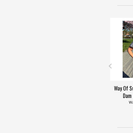
Way Of S
Dam 
Wa