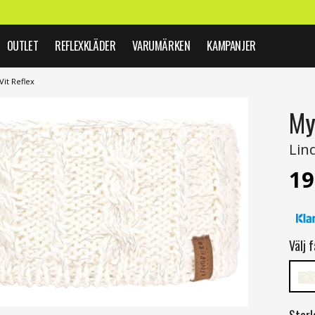
OUTLET
REFLEXKLÄDER
VARUMÄRKEN
KAMPANJER
it Reflex
My
Lin
19
Välj f
Storl