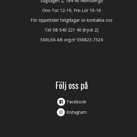
Sågvägen 2, 184 40 Åkersberga
Ons-Tor 12-19, Fre-Lör 10-16
För öppettider helgdagar se kontakta oss
Tel:
08-540 221 40
(tryck 2)
SMILEA AB org.nr 556823-7324
Följ oss på
Facebook
Instagram