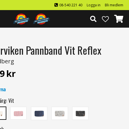
08-540 221 40
Logga in
Bli medlem
rviken Pannband Vit Reflex
dberg
9
kr
ärg:
Vit
ek