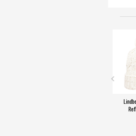
Lindb
Ref