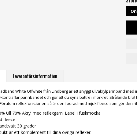
On
Leverantörsinformation
adband White Offwhite från Lindberg är ett snyggt ull/akrylpannband med ins
llyktor träffar pannbandet och gör att du syns bättre i mörkret. Strålande bra!
 Förutom reflexfunktionen så är den fodrad med mjuk fleece som gör den rik
30% Ull 70% Akryl med reflexgarn. Label i fuskmocka
 fleece
handtvätt 30 grader
kt är ett komplement till dina övriga reflexer.