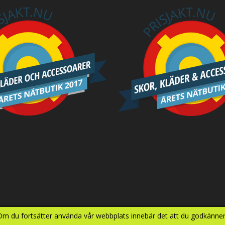
 Om du fortsätter använda vår webbplats innebär det att du godkänner