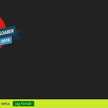
 detta.
Jag förstår