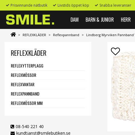
Prisvinnande nätbutik
Livstids öppet köp
Snabba leveranser
DAM
BARN & JUNIOR
HERR
>
REFLEXKLÄDER
>
Reflexpannband
>
Lindberg Myrviken Pannband V
REFLEXKLÄDER
REFLEXYTTERPLAGG
REFLEXMÖSSOR
REFLEXVANTAR
REFLEXPANNBAND
REFLEXMÖSSOR MM
08-540 221 40
kundtjanst@smilebutiken.se