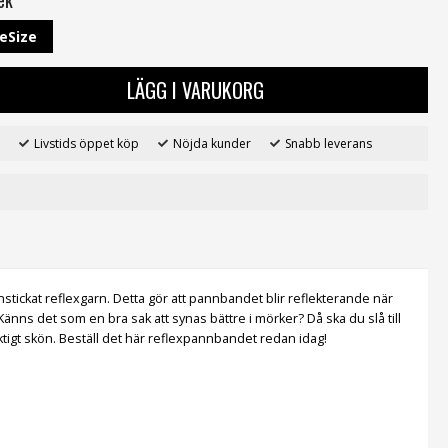
eSize
LÄGG I VARUKORG
Livstids öppet köp
Nöjda kunder
Snabb leverans
tickat reflexgarn. Detta gör att pannbandet blir reflekterande när
 Känns det som en bra sak att synas bättre i mörker? Då ska du slå till
tigt skön. Beställ det här reflexpannbandet redan idag!