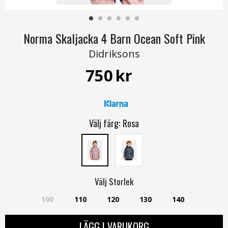
Norma Skaljacka 4 Barn Ocean Soft Pink
Didriksons
750
kr
Välj färg:
Rosa
Välj
Storlek
100
110
120
130
140
LÄGG I VARUKORG