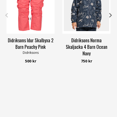
100
110
130
100
110
120
130
140
Didriksons Idur Skalbyxa 2
Didriksons Norma
Barn Peachy Pink
Skaljacka 4 Barn Ocean
Navy
Didriksons
Didriksons
500 kr
750 kr