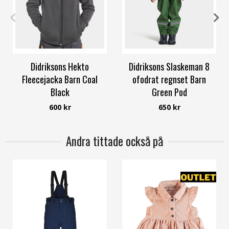
120
130
150
160
90
100
110
140
Didriksons Hekto
Didriksons Slaskeman 8
Fleecejacka Barn Coal
ofodrat regnset Barn
Black
Green Pod
Didriksons
Didriksons
600 kr
650 kr
Andra tittade också på