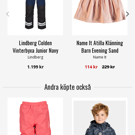
120
130
140
150
160
50
170
Lindberg Colden
Name It Atilla Klänning
Vinterbyxa Junior Navy
Barn Evening Sand
Lindberg
Name It
1.199 kr
114 kr
229 kr
Andra köpte också