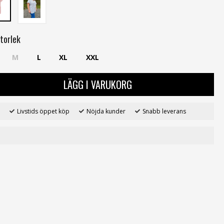
torlek
M
L
XL
XXL
LÄGG I VARUKORG
Livstids öppet köp
Nöjda kunder
Snabb leverans