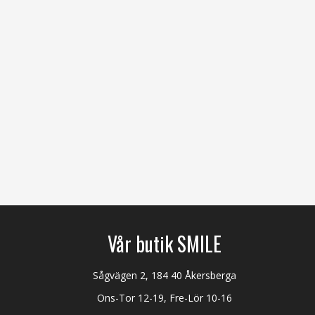
Vår butik SMILE
Sågvägen 2, 184 40 Åkersberga
Ons-Tor 12-19, Fre-Lör 10-16