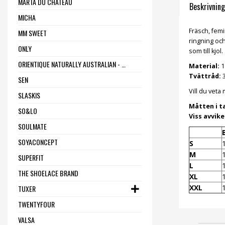
MARTA DU CHÂTEAU
Beskrivning
MICHA
Fräsch, femi
MM SWEET
ringning och
ONLY
som till kjol.
ORIENTIQUE NATURALLY AUSTRALIAN - ONE SUMMER
Material:
1
Tvättråd:
3
SEN
Vill du vet
SLASKIS
Måtten i t
SO&LO
Viss avvik
SOULMATE
SOYACONCEPT
S
M
SUPERFIT
L
THE SHOELACE BRAND
XL
XXL
TUXER
TWENTYFOUR
VALSA