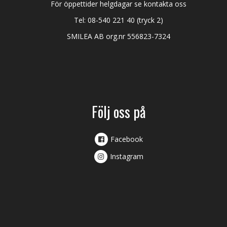
För öppettider helgdagar se kontakta oss
Tel:
08-540 221 40
(tryck 2)
SMILEA AB org.nr 556823-7324
Följ oss på
Facebook
Instagram