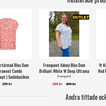
ortärmad Blus Dam
Freequent Adney Blus Dam
Yr K
ersweet Combi
Brilliant White W Deep Ultrama
Red 
ept | Smilebutiken
Freequent
oyaconcept
299 kr
299 kr
499 kr
Andra tittade oc