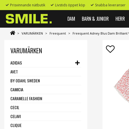
Prisvinnande nätbutik
Livstids öppet köp
Snabba leveranser
DAM
BARN & JUNIOR
HERR
>
VARUMÄRKEN
>
Freequent
>
Freequent Adney Blus Dam Brilliant
VARUMÄRKEN
ADIDAS
AVET
BY ODAHL SWEDEN
CAMICIA
CARAMELLE FASHION
CECIL
CELAVI
CLIQUE