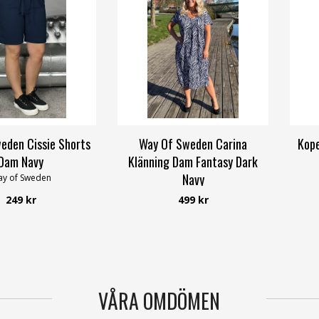
eden Cissie Shorts
Way Of Sweden Carina
Kop
Dam Navy
Klänning Dam Fantasy Dark
Navy
y of Sweden
Way of Sweden
249 kr
499 kr
VÅRA OMDÖMEN