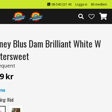
08-540 221 40
Logga in
Bli medlem
ney Blus Dam Brilliant White W
ttersweet
equent
9
kr
ärg:
Röd