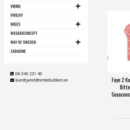
VIKING
VIVICHY
WIGES
WASABICONCEPT
WAY OF SWEDEN
ZABAIONE
08-540 221 40
Faye 2 K
kundtjanst@smilebutiken.se
Bitt
Soyaconc
S