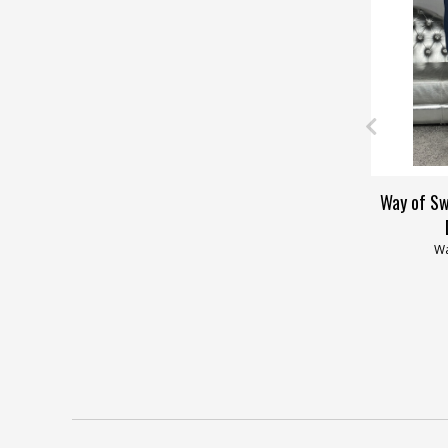
Way of Sw
Wa