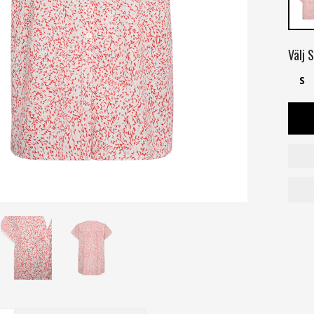
Välj
S
S