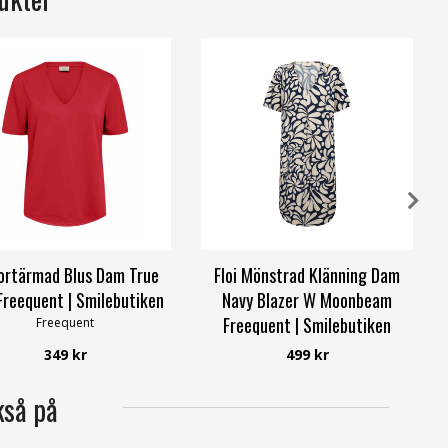
ortärmad Blus Dam True
Floi Mönstrad Klänning Dam
Freequent | Smilebutiken
Navy Blazer W Moonbeam
Freequent | Smilebutiken
Freequent
Freequent
349 kr
499 kr
kså på