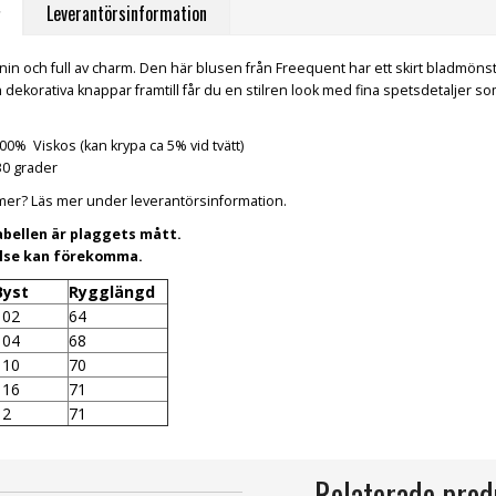
Leverantörsinformation
nin och full av charm. Den här blusen från Freequent har ett skirt bladmönst
 dekorativa knappar framtill får du en stilren look med fina spetsdetaljer so
00% Viskos
(kan krypa ca 5% vid tvätt)
0 grader
a mer? Läs mer under leverantörsinformation.
abellen är plaggets mått.
else kan förekomma.
Byst
Rygglängd
102
64
104
68
110
70
116
71
12
71
Relaterade prod