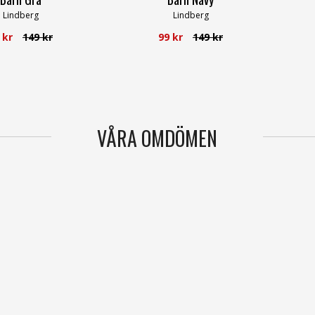
Lindberg
Lindberg
 kr
149 kr
99 kr
149 kr
VÅRA OMDÖMEN