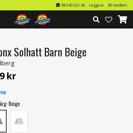
08-540 221 40
Logga in
Bli medlem
onx Solhatt Barn Beige
dberg
9
kr
ärg:
Beige