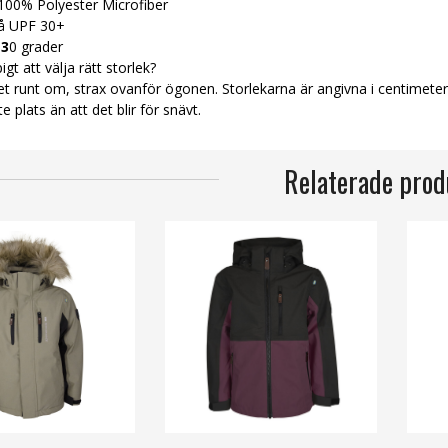
00% Polyester Microfiber
på UPF 30+
 3
0 grader
igt att välja rätt storlek?
 runt om, strax ovanför ögonen. Storlekarna är angivna i centimeter.
ite plats än att det blir för snävt.
Relaterade prod