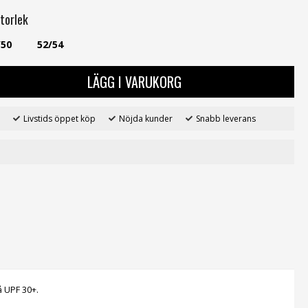
torlek
/50
52/54
LÄGG I VARUKORG
Livstids öppet köp
Nöjda kunder
Snabb leverans
å UPF 30+.