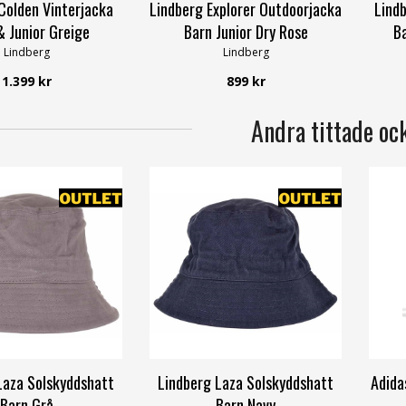
Colden Vinterjacka
Lindberg Explorer Outdoorjacka
Lindb
& Junior Greige
Barn Junior Dry Rose
Ba
Lindberg
Lindberg
1.399 kr
899 kr
Andra tittade oc
Laza Solskyddshatt
Lindberg Laza Solskyddshatt
Adida
Barn Grå
Barn Navy