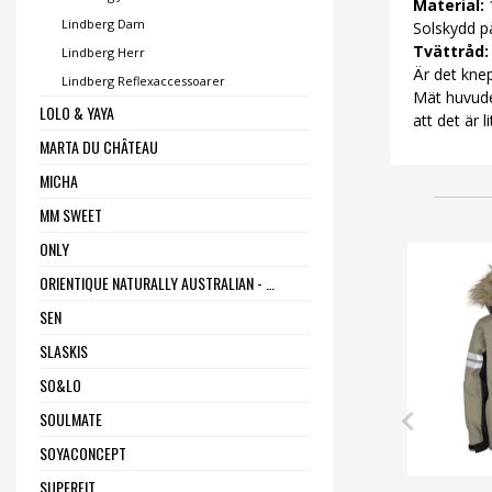
Material:
1
Lindberg Dam
Solskydd 
Tvättråd:
Lindberg Herr
Är det knep
Lindberg Reflexaccessoarer
Mät huvudet
LOLO & YAYA
att det är l
MARTA DU CHÂTEAU
MICHA
MM SWEET
ONLY
ORIENTIQUE NATURALLY AUSTRALIAN - ONE SUMMER
SEN
SLASKIS
SO&LO
SOULMATE
SOYACONCEPT
SUPERFIT