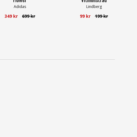
Adidas
Lindberg
349 kr
699 kr
99 kr
199 kr