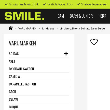
Prisvinnande nätbutik
Livstids öppet köp
Snabba leveranser
DAM
BARN & JUNIOR
HERR
>
VARUMÄRKEN
>
Lindberg
>
Lindberg Bronx Solhatt Barn Beige
VARUMÄRKEN
ADIDAS
AVET
BY ODAHL SWEDEN
CAMICIA
CARAMELLE FASHION
CECIL
CELAVI
CLIQUE