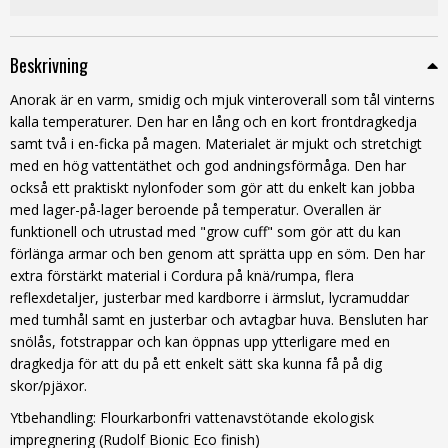
Beskrivning
Anorak är en varm, smidig och mjuk vinteroverall som tål vinterns
kalla temperaturer. Den har en lång och en kort frontdragkedja
samt två i en-ficka på magen. Materialet är mjukt och stretchigt
med en hög vattentäthet och god andningsförmåga. Den har
också ett praktiskt nylonfoder som gör att du enkelt kan jobba
med lager-på-lager beroende på temperatur. Overallen är
funktionell och utrustad med "grow cuff" som gör att du kan
förlänga armar och ben genom att sprätta upp en söm. Den har
extra förstärkt material i Cordura på knä/rumpa, flera
reflexdetaljer, justerbar med kardborre i ärmslut, lycramuddar
med tumhål samt en justerbar och avtagbar huva. Bensluten har
snölås, fotstrappar och kan öppnas upp ytterligare med en
dragkedja för att du på ett enkelt sätt ska kunna få på dig
skor/pjäxor.
Ytbehandling:
Flourkarbonfri vattenavstötande ekologisk
impregnering (Rudolf Bionic Eco finish)