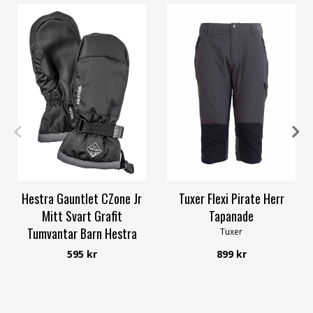
6-7Y
8-9Y
10-11Y
S
M
XL
2XL
Hestra Gauntlet CZone Jr
Tuxer Flexi Pirate Herr
Mitt Svart Grafit
Tapanade
Tumvantar Barn Hestra
Tuxer
Hestra
595 kr
899 kr