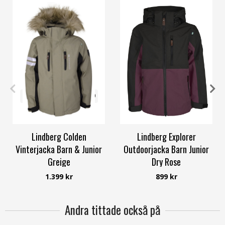
120
140
150
160
170
150
170
Lindberg Colden
Lindberg Explorer
Vinterjacka Barn & Junior
Outdoorjacka Barn Junior
Greige
Dry Rose
Lindberg
Lindberg
1.399 kr
899 kr
Andra tittade också på