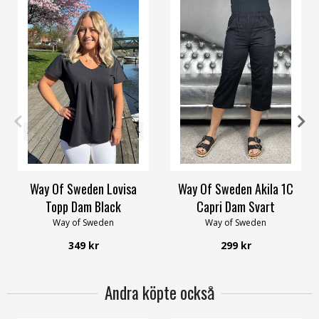
36/38
44/46
48/50
52/54
XS
S
M
L
XL
4XL
56/58
Way Of Sweden Lovisa
Way Of Sweden Akila 1C
Topp Dam Black
Capri Dam Svart
Way of Sweden
Way of Sweden
349 kr
299 kr
Andra köpte också