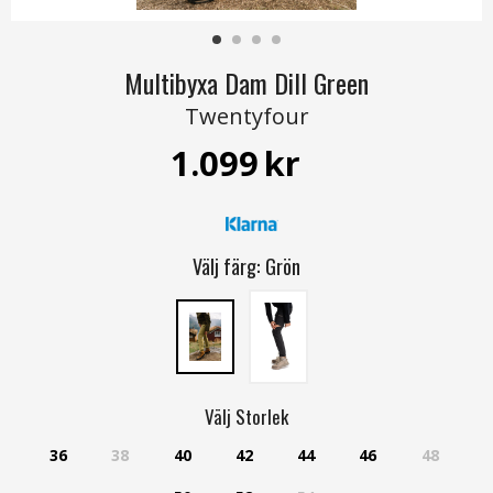
Multibyxa Dam Dill Green
Twentyfour
1.099
kr
Välj färg:
Grön
Välj
Storlek
36
38
40
42
44
46
48