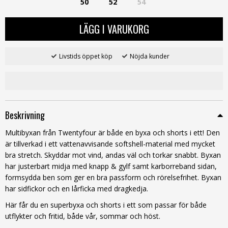
50
52
54
LÄGG I VARUKORG
Livstids öppet köp
Nöjda kunder
Beskrivning
Multibyxan från Twentyfour är både en byxa och shorts i ett! Den
är tillverkad i ett vattenavvisande softshell-material med mycket
bra stretch. Skyddar mot vind, andas väl och torkar snabbt. Byxan
har justerbart midja med knapp & gylf samt karborreband sidan,
formsydda ben som ger en bra passform och rörelsefrihet. Byxan
har sidfickor och en lårficka med dragkedja.
Här får du en superbyxa och shorts i ett som passar för både
utflykter och fritid, både vår, sommar och höst.