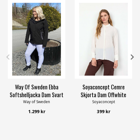
36
38
40
42
44
58/60
S
L
XL
XXL
Way Of Sweden Ebba
Soyaconcept Cemre
Softshelljacka Dam Svart
Skjorta Dam Offwhite
Way of Sweden
Soyaconcept
1.299 kr
399 kr