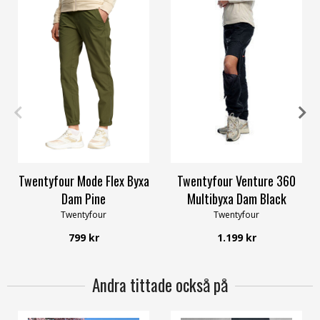
38
42
44
48
38
40
48
Twentyfour Mode Flex Byxa
Twentyfour Venture 360
Dam Pine
Multibyxa Dam Black
Twentyfour
Twentyfour
799 kr
1.199 kr
Andra tittade också på