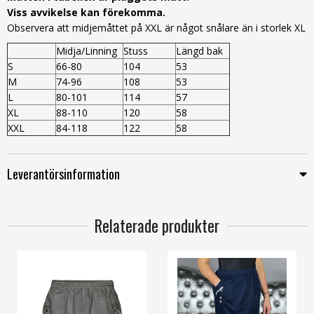
Viss avvikelse kan förekomma.
Observera att midjemåttet på XXL är något snålare än i storlek XL
Midja/Linning
Stuss
Längd bak
S
66-80
104
53
M
74-96
108
53
L
80-101
114
57
XL
88-110
120
58
XXL
84-118
122
58
Leverantörsinformation
Relaterade produkter