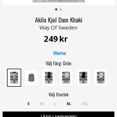
Akila Kjol Dam Khaki
Way Of Sweden
249
kr
Välj färg:
Grön
Välj
Storlek
S
M
L
XL
XXL