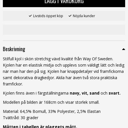
LÄGG I VARUKORG
Livstids öppet köp
Nöjda kunder
Beskrivning
Stilfull kjol i skön stretchig vävd kvalité från Way Of Sweden.
Kjolen har en elastisk midja och upplevs som väldigt lätt och ledig
när man har den på sig. Kjolen har knappdetaljer vid framfickorna
samt dekorativa dragkedjor. Akila har även två stora praktiska
framfickor.
Kjolen finns även i färgställningarna
navy
,
vit
,
sand
och
svart
.
Modellen på bilden är 168cm och visar storlek small.
Material: 64,5% Bomull, 33% Polyester, 2,5% Elastan
Tvättråd: 30 grader
Måtten i tabellen är plaggets mått.