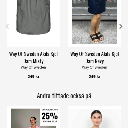
XS
S
S
M
XL
XXL
Way Of Sweden Akila Kjol
Way Of Sweden Akila Kjol
Dam Misty
Dam Navy
Way Of Sweden
Way Of Sweden
249 kr
249 kr
Andra tittade också på