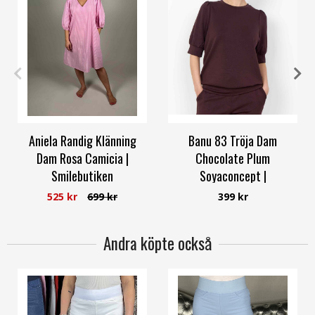
S/M
S
L
XXL
Aniela Randig Klänning
Banu 83 Tröja Dam
Dam Rosa Camicia |
Chocolate Plum
Smilebutiken
Soyaconcept |
Smilebutiken
Camicia
525 kr
699 kr
399 kr
Soyaconcept
Andra köpte också