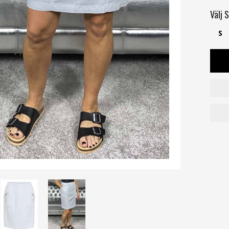
Välj
S
S