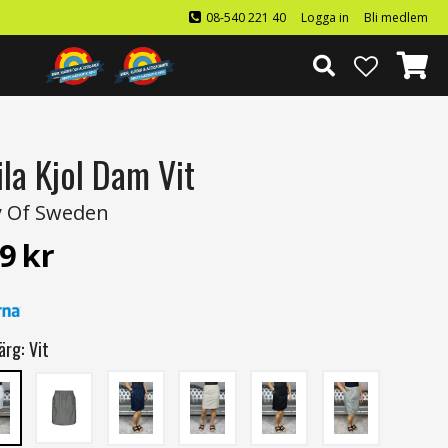
08-540 221 40
Logga in
Bli medlem
ila Kjol Dam Vit
 Of Sweden
9
kr
ärg:
Vit