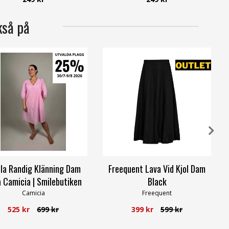
kså på
ela Randig Klänning Dam
Freequent Lava Vid Kjol Dam
 Camicia | Smilebutiken
Black
Camicia
Freequent
525 kr
699 kr
399 kr
599 kr