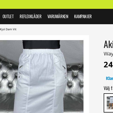
OUTLET
REFLEXKLÄDER
VARUMÄRKEN
KAMPANJER
Kjol Dam Vit
Ak
Way
24
Välj f