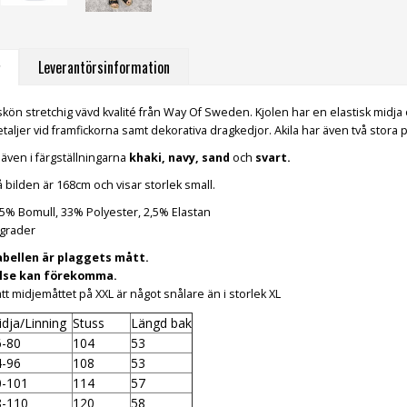
Leverantörsinformation
l i skön stretchig vävd kvalité från Way Of Sweden. Kjolen har en elastisk midj
aljer vid framfickorna samt dekorativa dragkedjor. Akila har även två stora p
 även i färgställningarna
khaki
,
navy
,
sand
och
svart
.
bilden är 168cm och visar storlek small.
,5% Bomull, 33% Polyester, 2,5% Elastan
 grader
abellen är plaggets mått.
else kan förekomma.
t midjemåttet på XXL är något snålare än i storlek XL
dja/Linning
Stuss
Längd bak
6-80
104
53
4-96
108
53
0-101
114
57
8-110
120
58