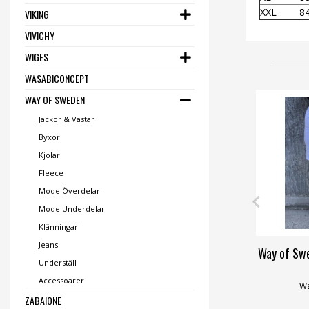
XXL
8
VIKING
VIVICHY
WIGES
WASABICONCEPT
WAY OF SWEDEN
Jackor & Västar
Byxor
Kjolar
Fleece
Mode Överdelar
Mode Underdelar
Klänningar
Jeans
Way of Sw
Underställ
Accessoarer
Wa
ZABAIONE