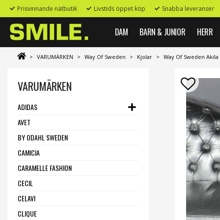
Prisvinnande nätbutik
Livstids öppet köp
Snabba leveranser
DAM
BARN & JUNIOR
HERR
>
VARUMÄRKEN
>
Way Of Sweden
>
Kjolar
>
Way Of Sweden Akila 
VARUMÄRKEN
ADIDAS
AVET
BY ODAHL SWEDEN
CAMICIA
CARAMELLE FASHION
CECIL
CELAVI
CLIQUE