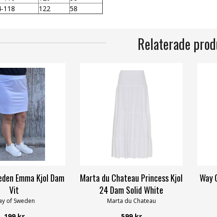
4-118
122
58
Relaterade prod
eden Emma Kjol Dam
Marta du Chateau Princess Kjol
Way O
Vit
24 Dam Solid White
y of Sweden
Marta du Chateau
199 kr
599 kr