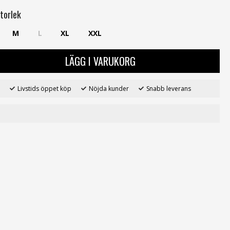
torlek
M
L
XL
XXL
LÄGG I VARUKORG
Livstids öppet köp
Nöjda kunder
Snabb leverans