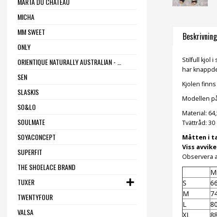
MARTA DU CHÂTEAU
MICHA
MM SWEET
Beskrivning
ONLY
Stilfull kjo
ORIENTIQUE NATURALLY AUSTRALIAN - ONE SUMMER
har knappdet
SEN
Kjolen finns
SLASKIS
Modellen på 
SO&LO
Material: 64
SOULMATE
Tvättråd: 30
SOYACONCEPT
Måtten i t
Viss avvik
SUPERFIT
Observera at
THE SHOELACE BRAND
Mi
TUXER
S
6
M
7
TWENTYFOUR
L
8
VALSA
XL
8