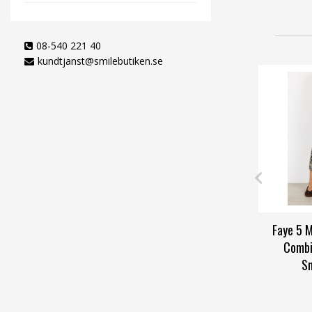
08-540 221 40
kundtjanst@smilebutiken.se
Faye 5 M
Combi
Sm
S