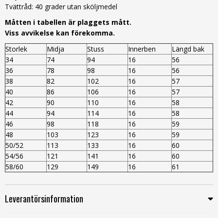
Tvättråd: 40 grader utan sköljmedel
Måtten i tabellen är plaggets mått.
Viss avvikelse kan förekomma.
Storlek
Midja
Stuss
Innerben
Längd bak
34
74
94
16
56
36
78
98
16
56
38
82
102
16
57
40
86
106
16
57
42
90
110
16
58
44
94
114
16
58
46
98
118
16
59
48
103
123
16
59
50/52
113
133
16
60
54/56
121
141
16
60
58/60
129
149
16
61
Leverantörsinformation