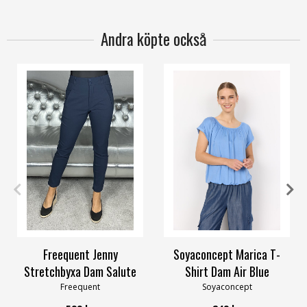
Andra köpte också
XXS
XS
S
M
L
XXL
XL
XXL
Freequent Jenny
Soyaconcept Marica T-
Stretchbyxa Dam Salute
Shirt Dam Air Blue
Freequent
Soyaconcept