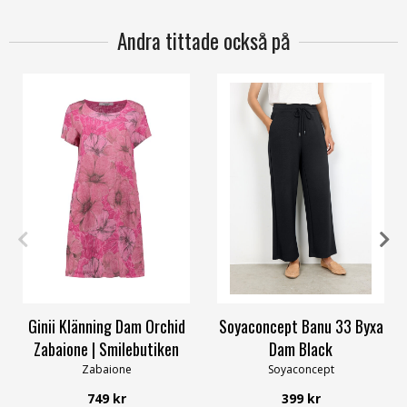
Andra tittade också på
S
M
L
XL
XS
S
M
L
XL
XXL
Ginii Klänning Dam Orchid
Soyaconcept Banu 33 Byxa
Zabaione | Smilebutiken
Dam Black
Zabaione
Soyaconcept
749 kr
399 kr