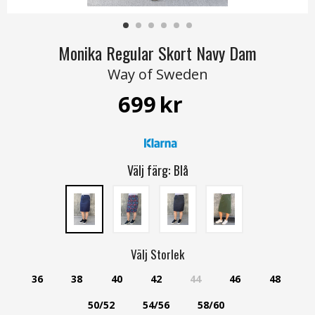
Monika Regular Skort Navy Dam
Way of Sweden
699
kr
Välj färg:
Blå
Välj
Storlek
36
38
40
42
44
46
48
50/52
54/56
58/60