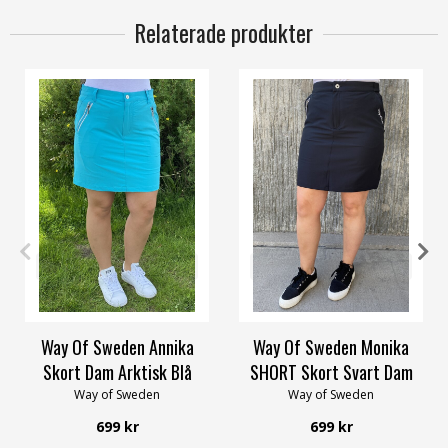
Relaterade produkter
34
36
38
40
42
58/60
36
38
40
42
48
58/60
Way Of Sweden Annika
Way Of Sweden Monika
Skort Dam Arktisk Blå
SHORT Skort Svart Dam
Way of Sweden
Way of Sweden
699 kr
699 kr