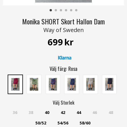
Monika SHORT Skort Hallon Dam
Way of Sweden
699
kr
Välj färg:
Rosa
Välj
Storlek
36
38
40
42
44
46
48
50/52
54/56
58/60