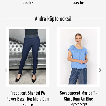
Smilebutiken
399 kr
349 kr
Wasabiconcept
Andra köpte också
XS
S
M
L
XL
XXXL
XL
XXL
Freequent Shantal PA
Soyaconcept Marica T-
Power Byxa Hög Midja Dam
Shirt Dam Air Blue
Salute
Soyaconcept