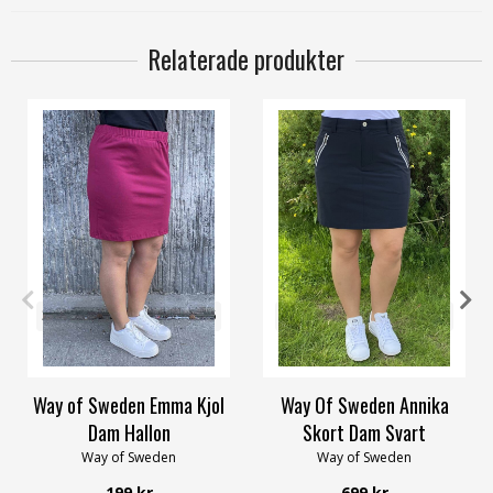
Relaterade produkter
32/34
36/38
40/42
44/46
36
38
40
42
44
58/60
48/50
56/58
Way of Sweden Emma Kjol
Way Of Sweden Annika
Dam Hallon
Skort Dam Svart
Way of Sweden
Way of Sweden
199 kr
699 kr