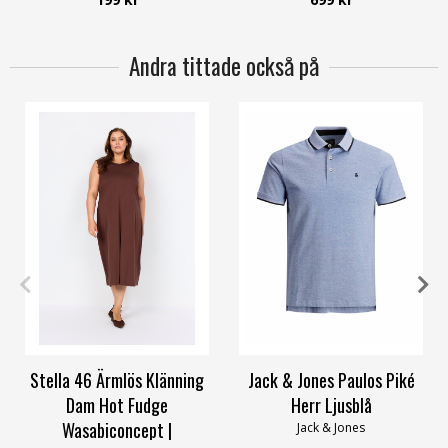
Andra tittade också på
36
38
42
50/52
54/56
XS
S
M
L
XL
XXL
Stella 46 Ärmlös Klänning
Jack & Jones Paulos Piké
Dam Hot Fudge
Herr Ljusblå
Wasabiconcept |
Jack & Jones