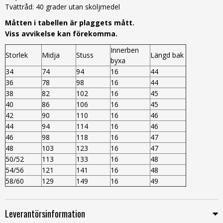
Tvättråd: 40 grader utan sköljmedel
Måtten i tabellen är plaggets mått.
Viss avvikelse kan förekomma.
Innerben
Storlek
Midja
Stuss
Längd bak
byxa
34
74
94
16
44
36
78
98
16
44
38
82
102
16
45
40
86
106
16
45
42
90
110
16
46
44
94
114
16
46
46
98
118
16
47
48
103
123
16
47
50/52
113
133
16
48
54/56
121
141
16
48
58/60
129
149
16
49
Leverantörsinformation