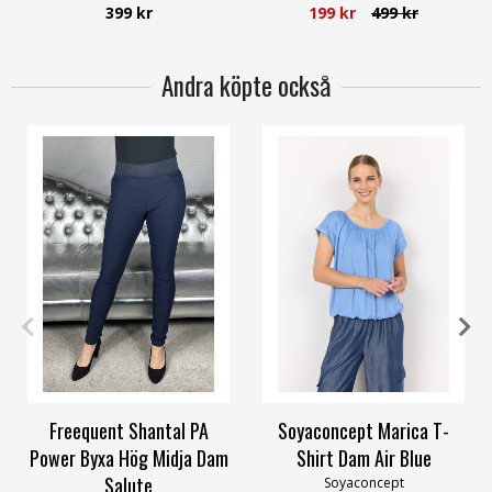
399 kr
199 kr
499 kr
Andra köpte också
XS
S
M
L
XL
XXXL
XL
XXL
Freequent Shantal PA
Soyaconcept Marica T-
Power Byxa Hög Midja Dam
Shirt Dam Air Blue
Salute
Soyaconcept