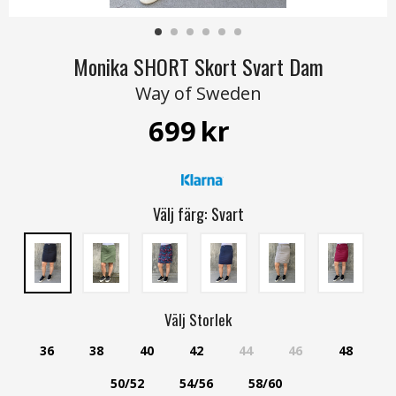
Monika SHORT Skort Svart Dam
Way of Sweden
699
kr
Välj färg:
Svart
Välj
Storlek
36
38
40
42
44
46
48
50/52
54/56
58/60