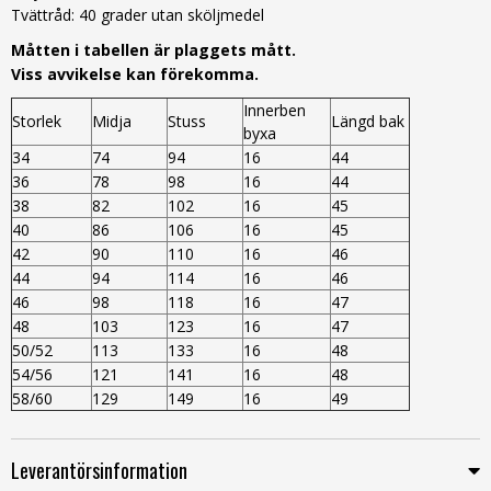
Tvättråd: 40 grader utan sköljmedel
Måtten i tabellen är plaggets mått.
Viss avvikelse kan förekomma.
Innerben
Storlek
Midja
Stuss
Längd bak
byxa
34
74
94
16
44
36
78
98
16
44
38
82
102
16
45
40
86
106
16
45
42
90
110
16
46
44
94
114
16
46
46
98
118
16
47
48
103
123
16
47
50/52
113
133
16
48
54/56
121
141
16
48
58/60
129
149
16
49
Leverantörsinformation