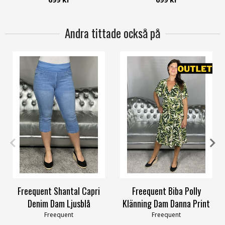
Andra tittade också på
S
M
L
XL
XXL
3XL
S
Freequent Shantal Capri
Freequent Biba Polly
Denim Dam Ljusblå
Klänning Dam Danna Print
Freequent
Freequent