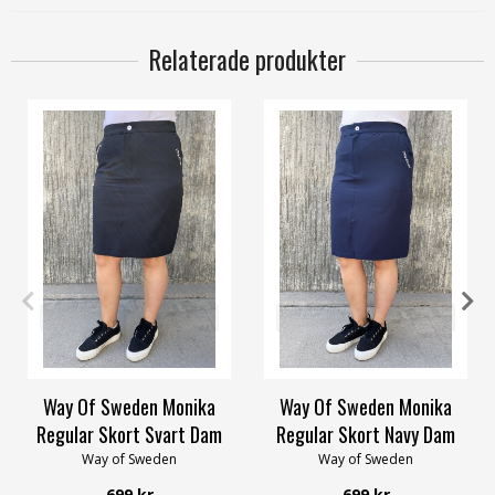
Relaterade produkter
34
36
38
44
46
54/56
36
38
40
42
46
58/60
Way Of Sweden Monika
Way Of Sweden Monika
Regular Skort Svart Dam
Regular Skort Navy Dam
Way of Sweden
Way of Sweden
699 kr
699 kr