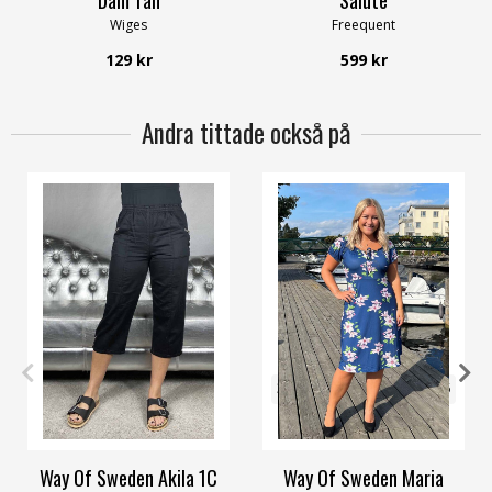
Wiges
Freequent
129 kr
599 kr
Andra tittade också på
XS
S
M
L
XL
4XL
32/34
36/38
40/42
44/46
48/50
56/58
Way Of Sweden Akila 1C
Way Of Sweden Maria