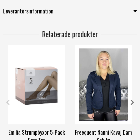
Leverantörsinformation
Relaterade produkter
36/44
44/50
XS
S
M
L
XL
XXL
Emilia Strumpbyxor 5-Pack
Freequent Nanni Kavaj Dam
Dam Tan
Salute