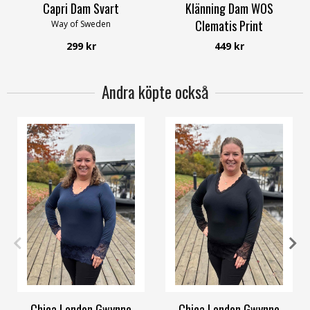
Capri Dam Svart
Klänning Dam WOS
Clematis Print
Way of Sweden
Way of Sweden
299 kr
449 kr
Andra köpte också
OneSize
OneSize
Chica London Gwynne
Chica London Gwynne