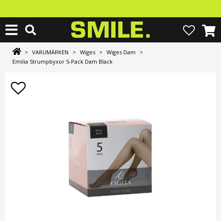
>
VARUMÄRKEN
>
Wiges
>
Wiges Dam
>
Emilia Strumpbyxor 5-Pack Dam Black