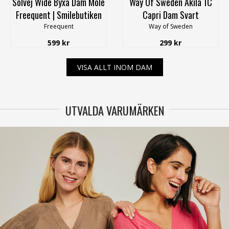
Solvej Wide Byxa Dam Mole
Way Of Sweden Akila 1C
Freequent | Smilebutiken
Capri Dam Svart
Freequent
Way of Sweden
599 kr
299 kr
VISA ALLT INOM DAM
UTVALDA VARUMÄRKEN