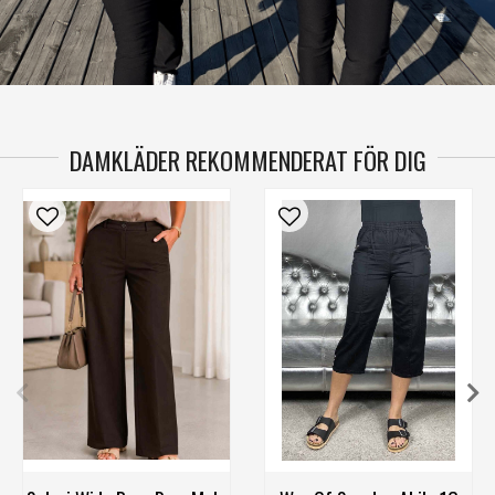
DAMKLÄDER REKOMMENDERAT FÖR DIG
S
M
L
XL
XXL
XS
S
M
L
XL
4XL