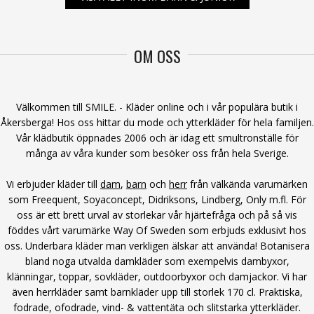
OM OSS
Välkommen till SMILE. - Kläder online och i vår populära butik i
Åkersberga! Hos oss hittar du mode och ytterkläder för hela familjen.
Vår klädbutik öppnades 2006 och är idag ett smultronställe för
många av våra kunder som besöker oss från hela Sverige.
Vi erbjuder kläder till
dam
,
barn
och
herr
från välkända varumärken
som Freequent, Soyaconcept, Didriksons, Lindberg, Only m.fl. För
oss är ett brett urval av storlekar vår hjärtefråga och på så vis
föddes vårt varumärke Way Of Sweden som erbjuds exklusivt hos
oss. Underbara kläder man verkligen älskar att använda! Botanisera
bland noga utvalda damkläder som exempelvis dambyxor,
klänningar, toppar, sovkläder, outdoorbyxor och damjackor. Vi har
även herrkläder samt barnkläder upp till storlek 170 cl. Praktiska,
fodrade, ofodrade, vind- & vattentäta och slitstarka ytterkläder.