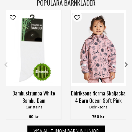
POPULÄRA BARNKLÄDER
34-36
37-39
40-42
110
120
130
140
Bambustrumpa White
Didriksons Norma Skaljacka
Bambu Dam
4 Barn Ocean Soft Pink
Carlsteins
Didriksons
60 kr
750 kr
VISA ALLT INOM BARN & JUNIOR